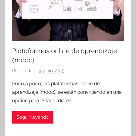
Plataformas online de aprendizaje
(mooc)
Publicada el
9 junio, 2015
p
o
Poco a poco, las plataformas online de
r
aprendizaje (mooc), se están convirtiendo en una
T
opción para estar al día en
r
e
Seguir leyendo
s
c
o