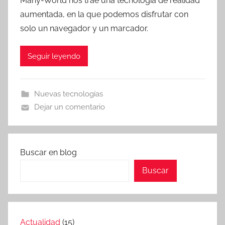
Many-World nos trae una tecnología de realidad
r
aumentada, en la que podemos disfrutar con
T
solo un navegador y un marcador.
r
e
Seguir leyendo
s
c
o
Nuevas tecnologías
m
Dejar un comentario
a
t
r
e
Buscar en blog
s
Buscar
Actualidad
(15)