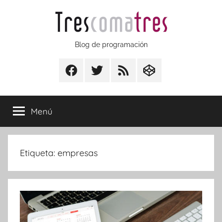
Saltar
al
contenido
Trescomatres
Blog de programación
Facebook
Twitter
RSS
CodepenIO
Menú
Etiqueta:
empresas