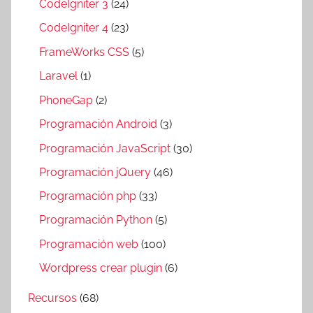
CodeIgniter 3
(24)
CodeIgniter 4
(23)
FrameWorks CSS
(5)
Laravel
(1)
PhoneGap
(2)
Programación Android
(3)
Programación JavaScript
(30)
Programación jQuery
(46)
Programación php
(33)
Programación Python
(5)
Programación web
(100)
Wordpress crear plugin
(6)
Recursos
(68)