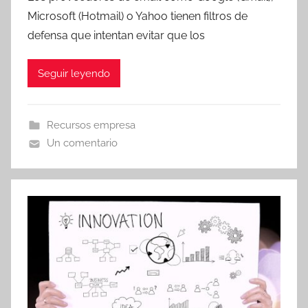
r
Microsoft (Hotmail) o Yahoo tienen filtros de
T
defensa que intentan evitar que los
r
e
Seguir leyendo
s
c
o
Recursos empresa
m
Un comentario
a
t
r
e
s