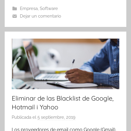
o
Empresa
,
Software
m
Dejar un comentario
a
t
r
e
s
Eliminar de las Blacklist de Google,
Hotmail i Yahoo
Publicada el
5 septiembre, 2019
p
o
Los proveedores de email como Google (Gmail),