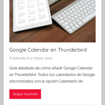
Google Calendar en Thunderbird
Publicada el
5 marzo, 2020
p
o
Guía detallada de cómo añadir Google Calendar
r
en Thunderbird. Todos tus calendarios de Google
T
sincronizados con la opción Calendario de
r
e
Seguir leyendo
s
c