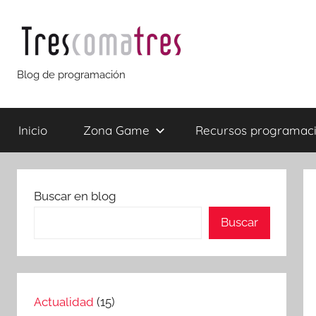
Saltar
al
contenido
Trescomatres
Blog de programación
Inicio
Zona Game
Recursos programac
Buscar en blog
Buscar
Actualidad
(15)