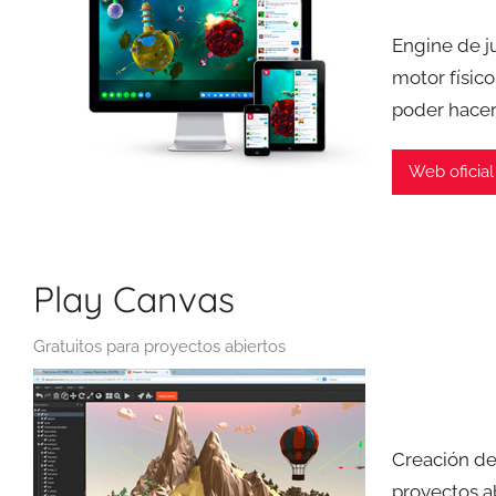
Engine de j
motor físico
poder hacer
Web oficial
Play Canvas
Gratuitos para proyectos abiertos
Creación de
proyectos a