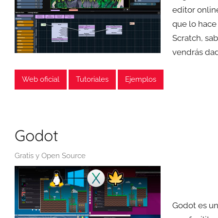
editor onlin
que lo hace
Scratch, sab
vendrás dad
Web oficial
Tutoriales
Ejemplos
Godot
Gratis y Open Source
Godot es un