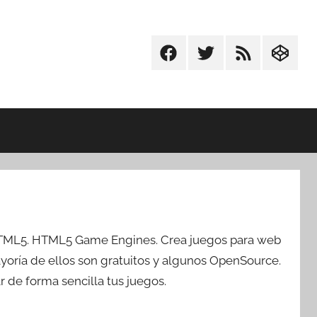
Facebook
Twitter
RSS
Codepe
HTML5. HTML5 Game Engines. Crea juegos para web
yoría de ellos son gratuitos y algunos OpenSource.
r de forma sencilla tus juegos.