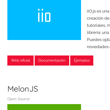
iiO.js es un
creación de
tutoriales,
librería: un
Puedes optar
novedades c
Web oficial
Documentación
Ejemplos
MelonJS
Open Source