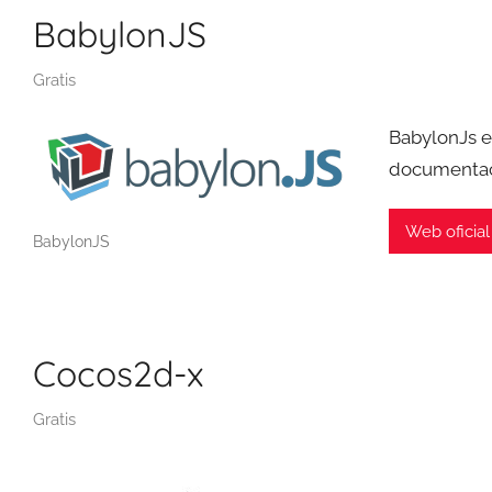
BabylonJS
Gratis
BabylonJs e
documentaci
Web oficial
BabylonJS
Cocos2d-x
Gratis