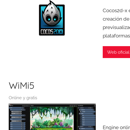
Cocos2d-x e
creación de
previsualiz
plataformas
Web oficial
WiMi5
Online y gratis
Engine onli