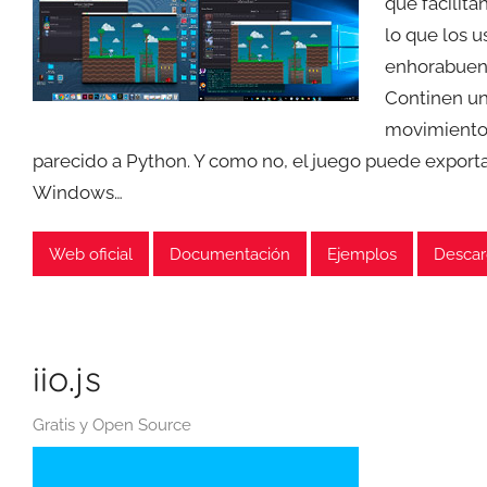
que facilita
lo que los 
enhorabuena
Continen un
movimientos
parecido a Python. Y como no, el juego puede exporta
Windows…
Web oficial
Documentación
Ejemplos
Descar
iio.js
Gratis y Open Source