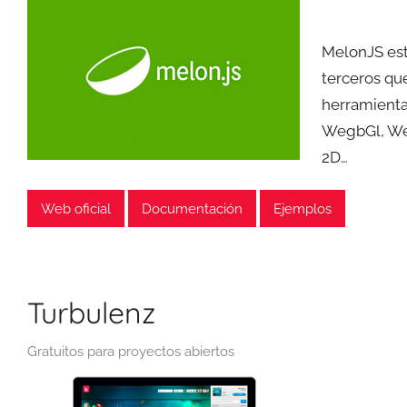
MelonJS est
terceros que
herramienta 
WegbGl, Web
2D…
Web oficial
Documentación
Ejemplos
Turbulenz
Gratuitos para proyectos abiertos