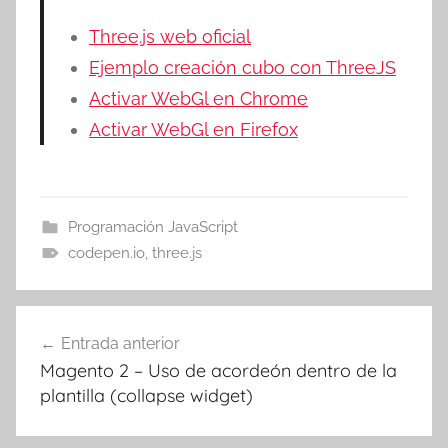
Three.js web oficial
Ejemplo creación cubo con ThreeJS
Activar WebGl en Chrome
Activar WebGl en Firefox
Programación JavaScript
codepen.io
,
three.js
Navegación
Entrada anterior
de
Magento 2 – Uso de acordeón dentro de la
entradas
plantilla (collapse widget)