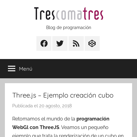
Saltar
al
contenido
Trescomatres
Blog de programación
Facebook
Twitter
RSS
CodepenIO
Menú
Three.js – Ejemplo creación cubo
Publicada el
20 agosto, 2018
p
o
Retomamos el mundo de la
programación
r
WebGl con ThreeJS
. Veamos un pequeño
T
ejemplo que trata la renderización de un cubo en