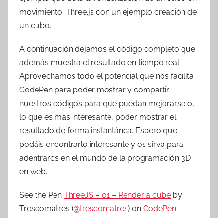
r
movimiento. Three.js con un ejemplo creación de
e
un cubo.
s
c
A continuación dejamos el código completo que
o
además muestra el resultado en tiempo real.
m
Aprovechamos todo el potencial que nos facilita
a
CodePen para poder mostrar y compartir
t
r
nuestros códigos para que puedan mejorarse o,
e
lo que es más interesante, poder mostrar el
s
resultado de forma instantánea. Espero que
podáis encontrarlo interesante y os sirva para
adentraros en el mundo de la programación 3D
en web.
See the Pen
ThreeJS – 01 – Render a cube
by
Trescomatres (
@trescomatres
) on
CodePen
.