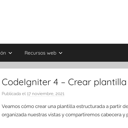
ión
Recursos web
CodeIgniter 4 – Crear plantill
Publicada el
17 noviembre, 2021
p
o
Veamos cómo crear una plantilla estructurada a partir d
r
organizada nuestras vistas y compartiremos cabecera y pi
T
r