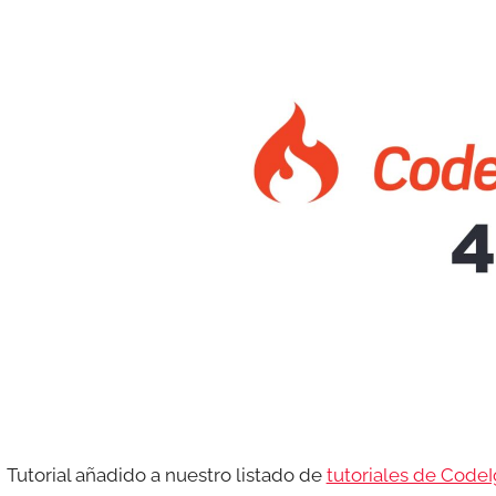
e
s
c
o
m
a
t
r
e
s
Tutorial añadido a nuestro listado de
tutoriales de CodeI