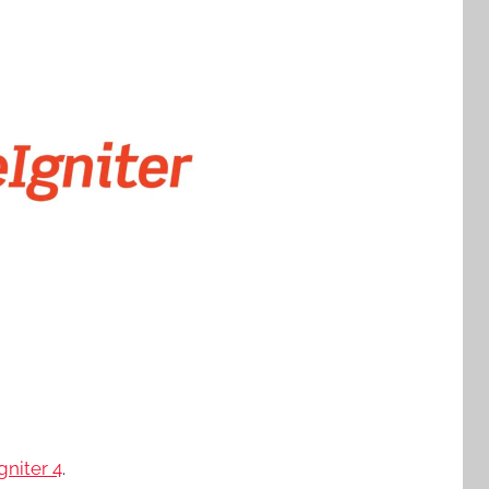
gniter 4
.