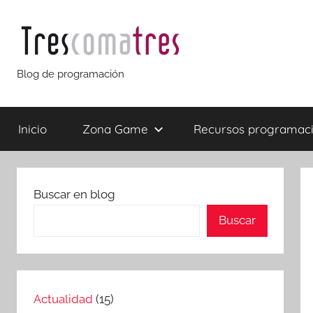
Saltar
al
contenido
Trescomatres
Blog de programación
Inicio
Zona Game
Recursos programac
Buscar en blog
Buscar
Actualidad
(15)