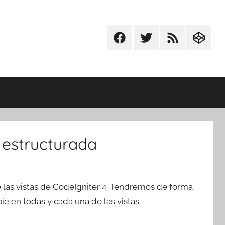
Facebook
Twitter
RSS
Codepe
a estructurada
e las vistas de CodeIgniter 4. Tendremos de forma
e en todas y cada una de las vistas.