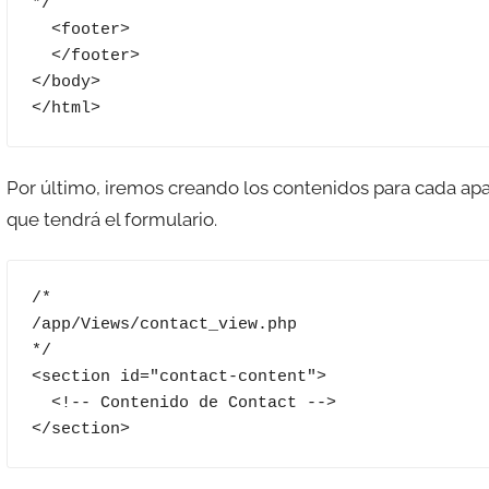
*/

  <footer>

  </footer>

</body>

</html>
Por último, iremos creando los contenidos para cada apa
que tendrá el formulario.
/*

/app/Views/contact_view.php

*/

<section id="contact-content">

  <!-- Contenido de Contact -->

</section>