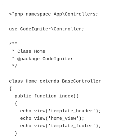
<?php namespace App\Controllers;

use CodeIgniter\Controller;

/**

 * Class Home

 * @package CodeIgniter

 */

class Home extends BaseController

{

  public function index()

  {

    echo view('template_header');

    echo view('home_view');

    echo view('template_footer');

  }
