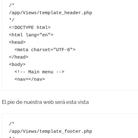
/*

/app/Views/template_header.php

*/

<!DOCTYPE html>

<html lang="en">

<head>

  <meta charset="UTF-8">

</head>

<body>

  <!-- Main menu -->

  <nav></nav>
El pie de nuestra web será esta vista
/*

/app/Views/template_footer.php
