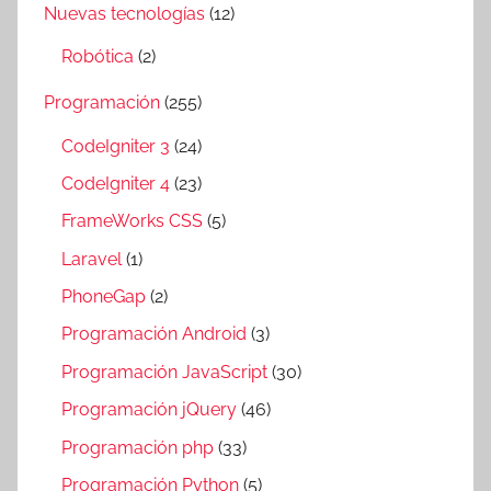
Nuevas tecnologías
(12)
Robótica
(2)
Programación
(255)
CodeIgniter 3
(24)
CodeIgniter 4
(23)
FrameWorks CSS
(5)
Laravel
(1)
PhoneGap
(2)
Programación Android
(3)
Programación JavaScript
(30)
Programación jQuery
(46)
Programación php
(33)
Programación Python
(5)