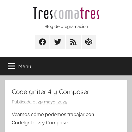
Saltar
al
contenido
Trescomatres
Blog de programación
Facebook
Twitter
RSS
CodepenIO
Menú
CodeIgniter 4 y Composer
Publicada el
29 mayo, 2025
p
o
Veamos cómo podemos trabajar con
r
CodeIgniter 4 y Composer.
T