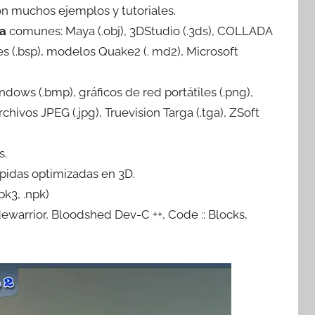
n muchos ejemplos y tutoriales.
la
comunes: Maya (.obj), 3DStudio (.3ds), COLLADA
les (.bsp), modelos Quake2 (. md2), Microsoft
ndows (.bmp), gráficos de red portátiles (.png),
ivos JPEG (.jpg), Truevision Targa (.tga), ZSoft
s.
ápidas optimizadas en 3D.
pk3, .npk)
warrior, Bloodshed Dev-C ++, Code :: Blocks,