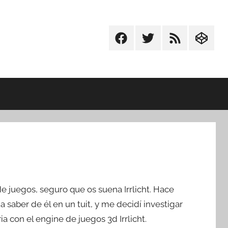
Facebook
Twitter
RSS
Codepe
e juegos, seguro que os suena Irrlicht. Hace
 saber de él en un tuit, y me decidí investigar
con el engine de juegos 3d Irrlicht.