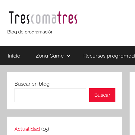
Saltar
al
contenido
Trescomatres
Blog de programación
Inicio
Zona Game
Recursos programac
Buscar en blog
Buscar
Actualidad
(15)