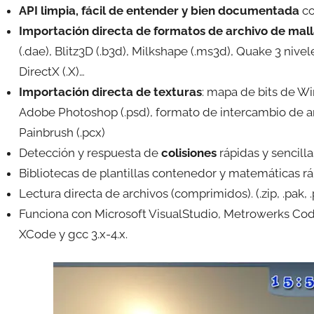
API limpia, fácil de entender y bien documentada
co
Importación directa de formatos de archivo de mal
(.dae), Blitz3D (.b3d), Milkshape (.ms3d), Quake 3 nive
DirectX (.X)…
Importación directa de texturas
: mapa de bits de Wi
Adobe Photoshop (.psd), formato de intercambio de arch
Painbrush (.pcx)
Detección y respuesta de
colisiones
rápidas y sencilla
Bibliotecas de plantillas contenedor y matemáticas r
Lectura directa de archivos (comprimidos). (.zip, .pak, .
Funciona con Microsoft VisualStudio, Metrowerks Code
XCode y gcc 3.x-4.x.