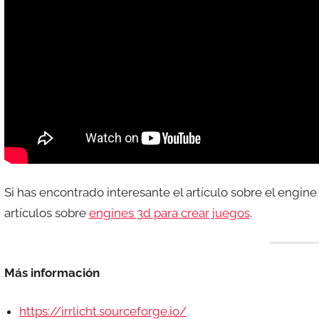
Si has encontrado interesante el artículo sobre el engine
artículos sobre
engines 3d para crear juegos
.
Más información
https://irrlicht.sourceforge.io/