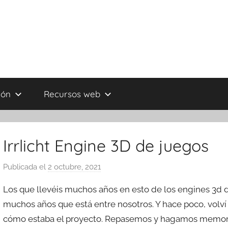
ión
Recursos web
Irrlicht Engine 3D de juegos
Publicada el
2 octubre, 2021
p
o
Los que llevéis muchos años en esto de los engines 3d d
r
muchos años que está entre nosotros. Y hace poco, volví a
T
cómo estaba el proyecto. Repasemos y hagamos memoria 
r