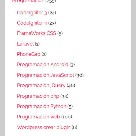
Programación
(255)
CodeIgniter 3
(24)
CodeIgniter 4
(23)
FrameWorks CSS
(5)
Laravel
(1)
PhoneGap
(2)
Programación Android
(3)
Programación JavaScript
(30)
Programación jQuery
(46)
Programación php
(33)
Programación Python
(5)
Programación web
(100)
Wordpress crear plugin
(6)