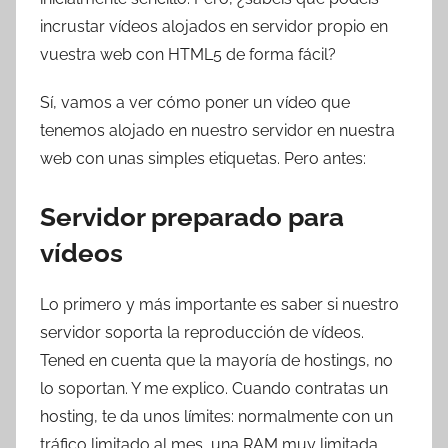
T
incrustar vídeos alojados en servidor propio en
r
vuestra web con HTML5 de forma fácil?
e
s
Sí, vamos a ver cómo poner un vídeo que
c
tenemos alojado en nuestro servidor en nuestra
o
web con unas simples etiquetas. Pero antes:
m
a
Servidor preparado para
t
r
vídeos
e
s
Lo primero y más importante es saber si nuestro
servidor soporta la reproducción de vídeos.
Tened en cuenta que la mayoría de hostings, no
lo soportan. Y me explico. Cuando contratas un
hosting, te da unos límites: normalmente con un
tráfico limitado al mes, una RAM muy limitada….