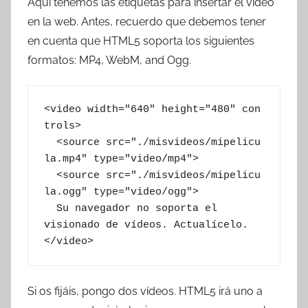
Aquí tenemos las etiquetas para insertar el vídeo
en la web. Antes, recuerdo que debemos tener
en cuenta que HTML5 soporta los siguientes
formatos: MP4, WebM, and Ogg.
<video width="640" height="480" con
trols>

  <source src="./misvideos/mipelicu
la.mp4" type="video/mp4">

  <source src="./misvideos/mipelicu
la.ogg" type="video/ogg">

  Su navegador no soporta el 
visionado de vídeos. Actualícelo.

</video>
Si os fijáis, pongo dos vídeos. HTML5 irá uno a