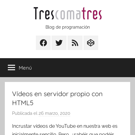
Saltar
al
contenido
Trescomatres
Blog de programación
Facebook
Twitter
RSS
CodepenIO
Menú
Vídeos en servidor propio con
HTML5
Publicada el
26 marzo, 2020
p
o
Incrustar vídeos de YouTube en nuestra web es
r
inicialmente sencillo. Pero, ¿sabéis que podéis