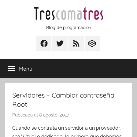
Saltar
al
contenido
Trescomatres
Blog de programación
Facebook
Twitter
RSS
CodepenIO
Menú
Servidores – Cambiar contraseña
Root
Publicada el
8 agosto, 2017
p
o
Cuando se contrata un servidor a un proveedor,
r
sea Virtual o dedicado, lo primero que debemos