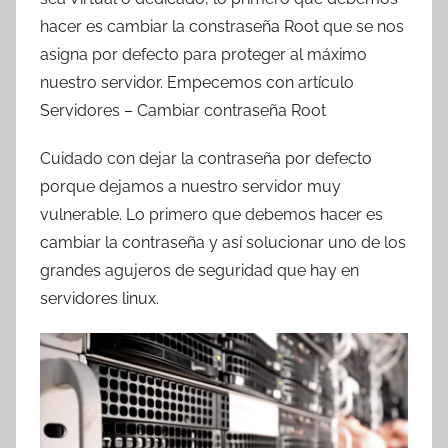
T
hacer es cambiar la constraseña Root que se nos
r
asigna por defecto para proteger al máximo
e
nuestro servidor. Empecemos con artículo
s
Servidores – Cambiar contraseña Root
c
o
Cuidado con dejar la contraseña por defecto
m
porque dejamos a nuestro servidor muy
a
vulnerable. Lo primero que debemos hacer es
t
r
cambiar la contraseña y así solucionar uno de los
e
grandes agujeros de seguridad que hay en
s
servidores linux.