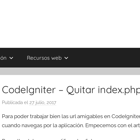
ión
Recursos web
CodeIgniter – Quitar index.php
Publicada el
27 julio, 2017
p
o
Para poder trabajar bien las url amigables en CodeIgnite
r
cuando navegas por la aplicación. Empecemos con el artí
T
r