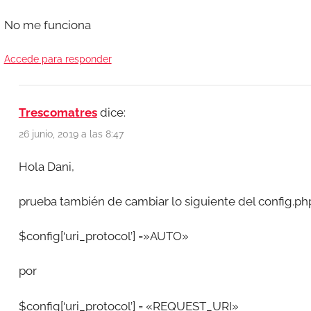
No me funciona
Accede para responder
Trescomatres
dice:
26 junio, 2019 a las 8:47
Hola Dani,
prueba también de cambiar lo siguiente del config.ph
$config[‘uri_protocol’] =»AUTO»
por
$config[‘uri_protocol’] = «REQUEST_URI»