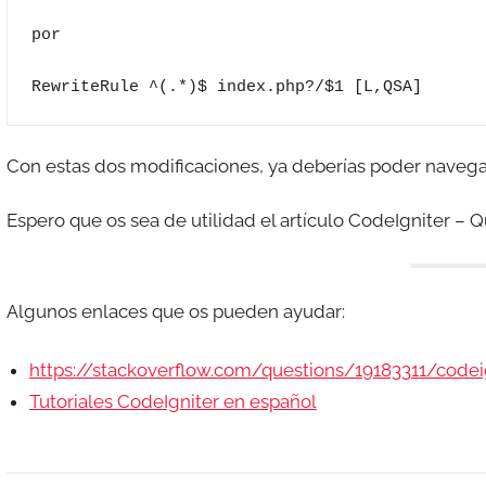
por

RewriteRule ^(.*)$ index.php?/$1 [L,QSA]
Con estas dos modificaciones, ya deberías poder navegar 
Espero que os sea de utilidad el artículo CodeIgniter – Qu
Algunos enlaces que os pueden ayudar:
https://stackoverflow.com/questions/19183311/code
Tutoriales CodeIgniter en español