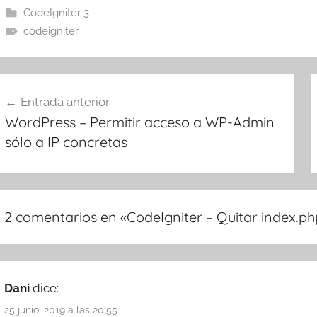
CodeIgniter 3
codeigniter
avegación
Entrada anterior
e
WordPress – Permitir acceso a WP-Admin
ntradas
sólo a IP concretas
2 comentarios en «
CodeIgniter – Quitar index.php
Dani
dice:
25 junio, 2019 a las 20:55