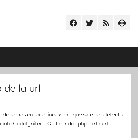
Facebook
Twitter
RSS
Codepe
 de la url
r, debemos quitar el index.php que sale por defecto
culo CodeIgniter – Quitar index.php de la url