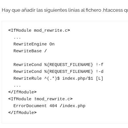
Hay que añadir las siguientes linias al fichero .htaccess qu
<
IfModule mod_rewrite.c
>
  ...

  RewriteEngine On

  RewriteBase 
/
  RewriteCond %{REQUEST_FILENAME} !-f

  RewriteCond %{REQUEST_FILENAME} !-d

  RewriteRule ^(.*)$ index.php/$1 [L]

</
IfModule
>
<
IfModule 
!
mod_rewrite.c
>
  ErrorDocument 404 
/
</
IfModule
>