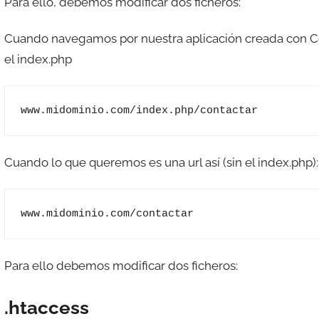
Para ello, debemos modificar dos ficheros:
e
s
Cuando navegamos por nuestra aplicación creada con Co
c
el index.php
o
m
a
www.midominio.com/index.php/contactar
t
r
e
Cuando lo que queremos es una url así (sin el index.php):
s
www.midominio.com/contactar
Para ello debemos modificar dos ficheros:
.htaccess