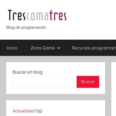
Saltar
al
contenido
Trescomatres
Blog de programación
Inicio
Zona Game
Recursos programac
Buscar en blog
Buscar
Actualidad
(15)