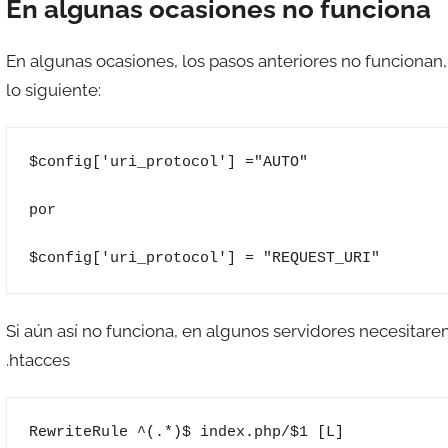
En algunas ocasiones no funciona
En algunas ocasiones, los pasos anteriores no funcionan
lo siguiente:
$config['uri_protocol'] ="AUTO"

por

$config['uri_protocol'] = "REQUEST_URI"
Si aún así no funciona, en algunos servidores necesitare
.htacces
RewriteRule ^(.*)$ index.php/$1 [L]
