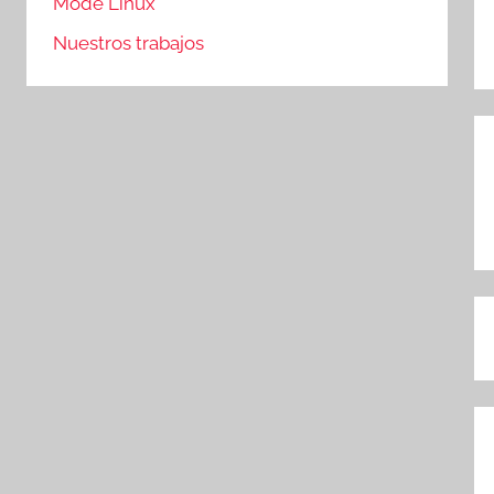
Mode Linux
Nuestros trabajos
N
d
e