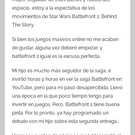
T
espacio, estoy a la espectativa de los
r
movimientos de Star Wars Battlefront 2: Behind
e
The Story.
s
c
Si bien los juegos masivos online no me acaban
o
de gustar, alguna vez deberé empezar, y
m
battlefront 2 igual es la excusa perfecta.
a
t
Mi hijo es mucho más seguidor de la saga, e
r
invirtió horas y horas en ver la saga Battlefront en
e
YouTube, pero para mi pasó desapercibida. Llevo
s
una época en la que poco tiempo tengo para
invertir en juegos. Pero, Battlefront 2 tiene buena
pinta. Por lo pronto, ya hay programado un
debate con mi hijo sobre esta segunda entrega…