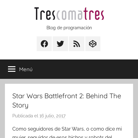
Saltar
al
contenido
Trescomatres
Blog de programación
Facebook
Twitter
RSS
CodepenIO
Menú
Star Wars Battlefront 2: Behind The
Story
Publicada el
16 julio, 2017
p
o
Como seguidores de Star Wars, o como dice mi
r
mujer, seguidor de esos bichos y robots del