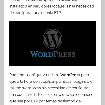
T
instalados en servidores locales, sin la necesidad
r
de configurar una cuenta FTP.
e
s
c
o
m
a
t
r
e
s
Podemos configurar nuestro
WordPress
para
que a la hora de actualizar plantillas, plugins o el
mismo wordpress sin necesidad de configurar
una cuenta FTP. Bien es cierto que se recomienda
que sea por FTP por temas de tiempo de