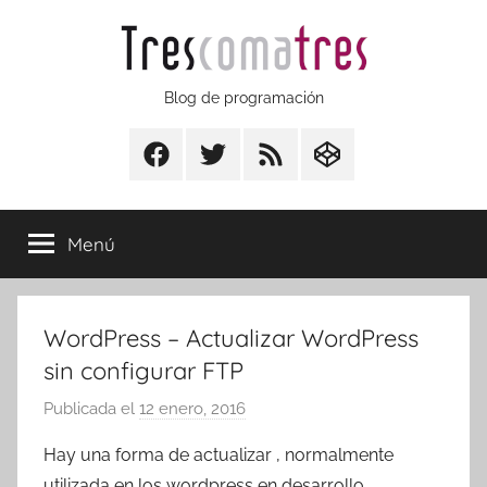
Saltar
al
contenido
Trescomatres
Blog de programación
Facebook
Twitter
RSS
CodepenIO
Menú
WordPress – Actualizar WordPress
sin configurar FTP
Publicada el
12 enero, 2016
p
o
Hay una forma de actualizar , normalmente
r
utilizada en los wordpress en desarrollo