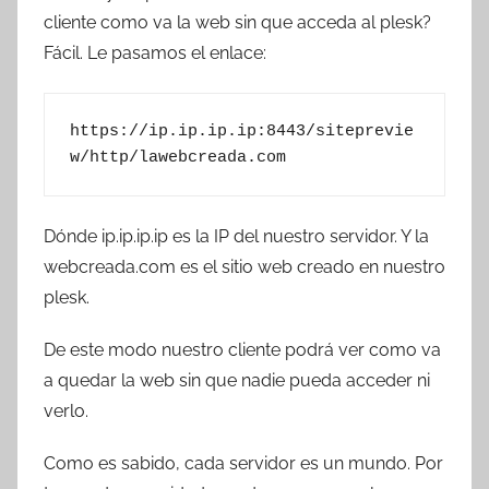
cliente como va la web sin que acceda al plesk?
Fácil. Le pasamos el enlace:
https://ip.ip.ip.ip:8443/siteprevie
Dónde ip.ip.ip.ip es la IP del nuestro servidor. Y la
webcreada.com es el sitio web creado en nuestro
plesk.
De este modo nuestro cliente podrá ver como va
a quedar la web sin que nadie pueda acceder ni
verlo.
Como es sabido, cada servidor es un mundo. Por