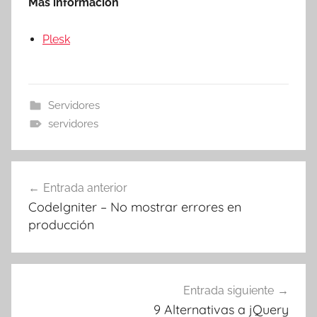
Más información
Plesk
Servidores
servidores
Navegación
Entrada anterior
de
CodeIgniter – No mostrar errores en
entradas
producción
Entrada siguiente
9 Alternativas a jQuery