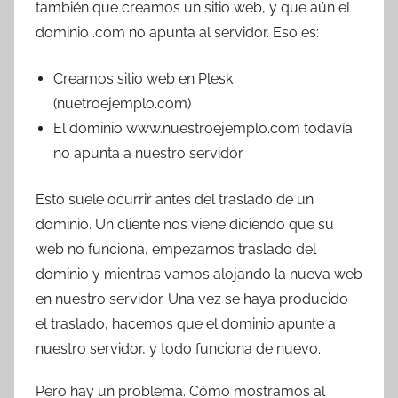
también que creamos un sitio web, y que aún el
dominio .com no apunta al servidor. Eso es:
Creamos sitio web en Plesk
(nuetroejemplo.com)
El dominio www.nuestroejemplo.com todavía
no apunta a nuestro servidor.
Esto suele ocurrir antes del traslado de un
dominio. Un cliente nos viene diciendo que su
web no funciona, empezamos traslado del
dominio y mientras vamos alojando la nueva web
en nuestro servidor. Una vez se haya producido
el traslado, hacemos que el dominio apunte a
nuestro servidor, y todo funciona de nuevo.
Pero hay un problema. Cómo mostramos al