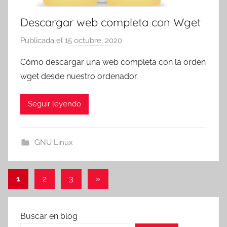
Descargar web completa con Wget
Publicada el
15 octubre, 2020
p
o
Cómo descargar una web completa con la orden
r
wget desde nuestro ordenador.
T
r
Seguir leyendo
e
s
c
GNU Linux
o
m
a
Paginación
Entradas
1
2
3
»
t
siguientes
de
r
entradas
e
Buscar en blog
s