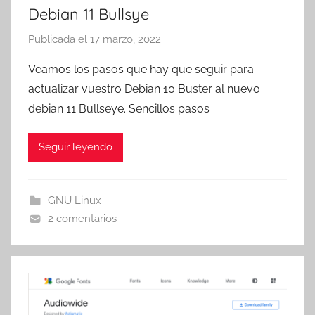
Debian 11 Bullsye
Publicada el
17 marzo, 2022
p
o
Veamos los pasos que hay que seguir para
r
actualizar vuestro Debian 10 Buster al nuevo
T
debian 11 Bullseye. Sencillos pasos
r
e
Seguir leyendo
s
c
o
GNU Linux
m
2 comentarios
a
t
r
e
s