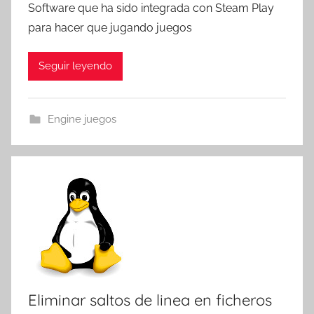
Software que ha sido integrada con Steam Play
T
para hacer que jugando juegos
r
e
Seguir leyendo
s
c
o
Engine juegos
m
a
t
r
e
s
Eliminar saltos de linea en ficheros