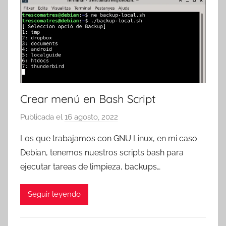
e
s
Crear menú en Bash Script
Publicada el
16 agosto, 2022
p
o
Los que trabajamos con GNU Linux, en mi caso
r
Debian, tenemos nuestros scripts bash para
T
ejecutar tareas de limpieza, backups…
r
e
Seguir leyendo
s
c
o