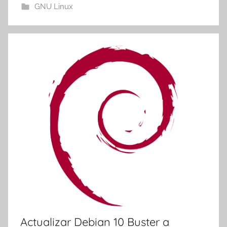
GNU Linux
m
a
t
r
e
s
Actualizar Debian 10 Buster a