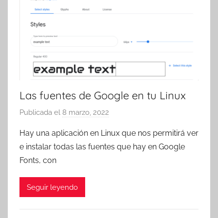
Las fuentes de Google en tu Linux
Publicada el
8 marzo, 2022
p
o
Hay una aplicación en Linux que nos permitirá ver
r
e instalar todas las fuentes que hay en Google
T
Fonts, con
r
e
Seguir leyendo
s
c
o