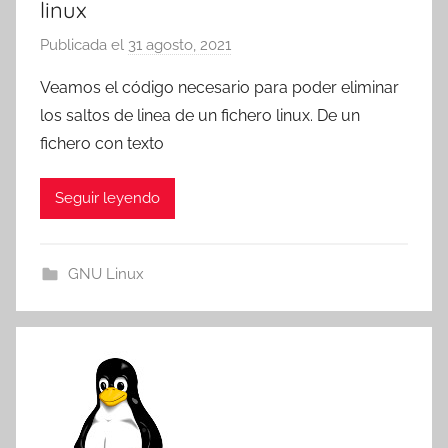
linux
Publicada el
31 agosto, 2021
p
o
Veamos el código necesario para poder eliminar
r
los saltos de linea de un fichero linux. De un
T
fichero con texto
r
e
Seguir leyendo
s
c
o
GNU Linux
m
a
t
r
e
s