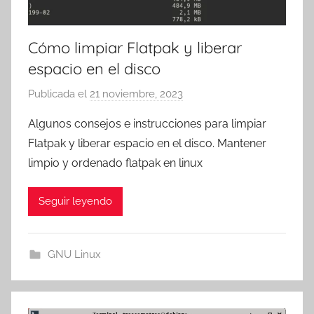
Cómo limpiar Flatpak y liberar
espacio en el disco
Publicada el
21 noviembre, 2023
p
o
Algunos consejos e instrucciones para limpiar
r
Flatpak y liberar espacio en el disco. Mantener
T
limpio y ordenado flatpak en linux
r
e
Seguir leyendo
s
c
o
GNU Linux
m
a
t
r