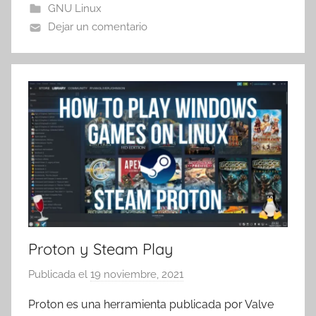
GNU Linux
m
Dejar un comentario
a
t
r
e
s
Proton y Steam Play
Publicada el
19 noviembre, 2021
p
o
Proton es una herramienta publicada por Valve
r