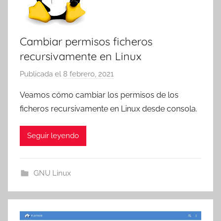
Cambiar permisos ficheros
recursivamente en Linux
Publicada el
8 febrero, 2021
p
o
Veamos cómo cambiar los permisos de los
r
ficheros recursivamente en Linux desde consola.
T
r
Seguir leyendo
e
s
c
GNU Linux
o
m
a
t