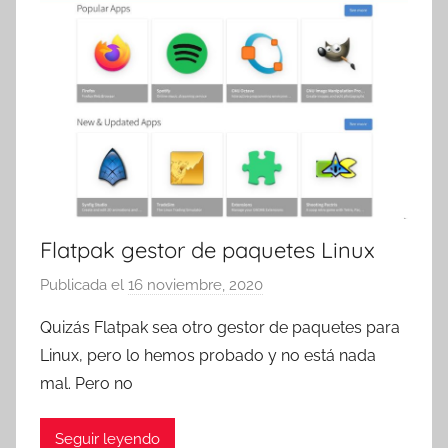
r
e
s
Flatpak gestor de paquetes Linux
Publicada el
16 noviembre, 2020
p
o
Quizás Flatpak sea otro gestor de paquetes para
r
Linux, pero lo hemos probado y no está nada
T
mal. Pero no
r
e
Seguir leyendo
s