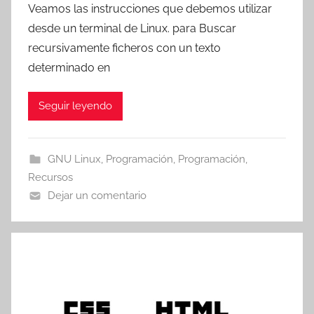
Veamos las instrucciones que debemos utilizar
r
desde un terminal de Linux. para Buscar
T
recursivamente ficheros con un texto
r
determinado en
e
s
Seguir leyendo
c
o
m
GNU Linux
,
Programación
,
Programación
,
a
Recursos
t
Dejar un comentario
r
e
s