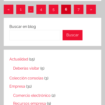
r
Paginación
Entradas
Entrada
«
1
…
4
5
6
7
»
e
anteriores
siguient
de
s
entradas
Buscar en blog
Buscar
Actualidad
(15)
Deberías visitar
(5)
Colección consolas
(3)
Empresa
(31)
Comercio electrónico
(2)
Recursos empresa
(9)