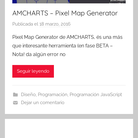
AMCHARTS – Pixel Map Generator
Publicada el
18 marzo, 2016
p
o
Pixel Map Generator de AMCHARTS, és una más
r
que interesante herramienta (en fase BETA –
T
Nota! da algún error no
r
e
Seguir leyendo
s
c
o
Diseño
,
Programación
,
Programación JavaScript
m
Dejar un comentario
a
t
r
e
s