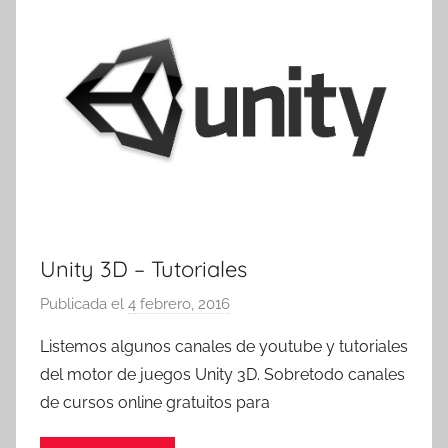
Unity 3D – Tutoriales
Publicada el
4 febrero, 2016
p
o
Listemos algunos canales de youtube y tutoriales
r
del motor de juegos Unity 3D. Sobretodo canales
T
de cursos online gratuitos para
r
e