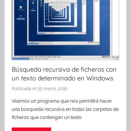
Búsqueda recursiva de ficheros con
un texto determinado en Windows
Publicada el
25 marzo, 2016
p
o
Veamos un programa que nos permitirá hacer
r
una búsqueda recursiva en todas las carpetas de
T
ficheros que contengan un texto
r
e