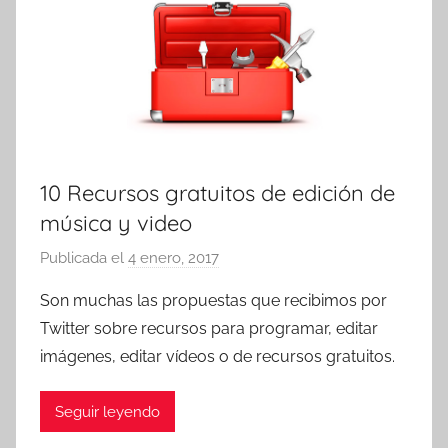
10 Recursos gratuitos de edición de
música y video
Publicada el
4 enero, 2017
p
o
Son muchas las propuestas que recibimos por
r
Twitter sobre recursos para programar, editar
T
imágenes, editar vídeos o de recursos gratuitos.
r
e
Seguir leyendo
s
c