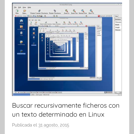
e
s
Buscar recursivamente ficheros con
un texto determinado en Linux
Publicada el
31 agosto, 2015
p
o