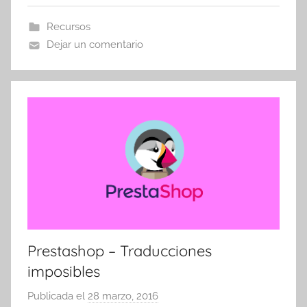
o
Recursos
m
Dejar un comentario
a
t
r
e
s
Prestashop – Traducciones
imposibles
Publicada el
28 marzo, 2016
p