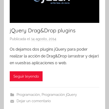
jQuery Drag&Drop plugins
Publicada el
14 agosto, 2014
p
o
Os dejamos dos plugins jQuery para poder
r
realizar la acción de Drag&Drop (arrastrar y dejar)
T
en vuestras aplicaciones o web.
r
e
Seguir leyendo
s
c
o
Programación
,
Programación jQuery
m
Dejar un comentario
a
t