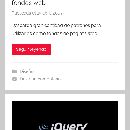
fondos web
Publicada el
15 abril, 2015
p
o
Descarga gran cantidad de patrones para
r
utilizarlos como fondos de páginas web.
T
r
Seguir leyendo
e
s
c
Diseño
o
Dejar un comentario
m
a
t
r
e
s