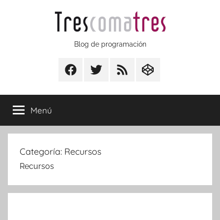
Saltar
al
contenido
Trescomatres
Blog de programación
Facebook
Twitter
RSS
CodepenIO
Menú
Categoría:
Recursos
Recursos