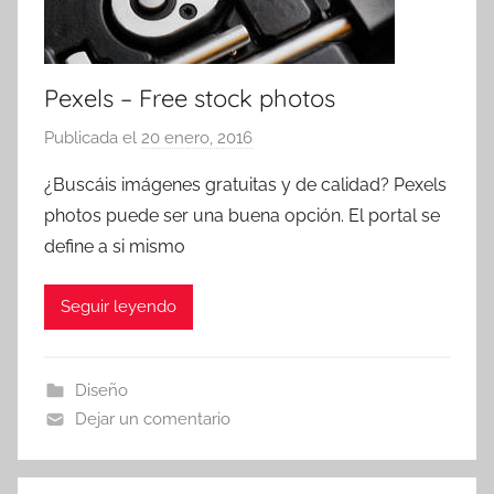
Pexels – Free stock photos
Publicada el
20 enero, 2016
p
o
¿Buscáis imágenes gratuitas y de calidad? Pexels
r
photos puede ser una buena opción. El portal se
T
define a si mismo
r
e
Seguir leyendo
s
c
o
Diseño
m
Dejar un comentario
a
t
r