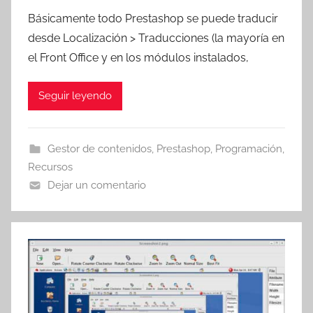
o
Básicamente todo Prestashop se puede traducir
r
desde Localización > Traducciones (la mayoría en
T
el Front Office y en los módulos instalados,
r
e
Seguir leyendo
s
c
o
Gestor de contenidos
,
Prestashop
,
Programación
,
m
Recursos
a
Dejar un comentario
t
r
e
s