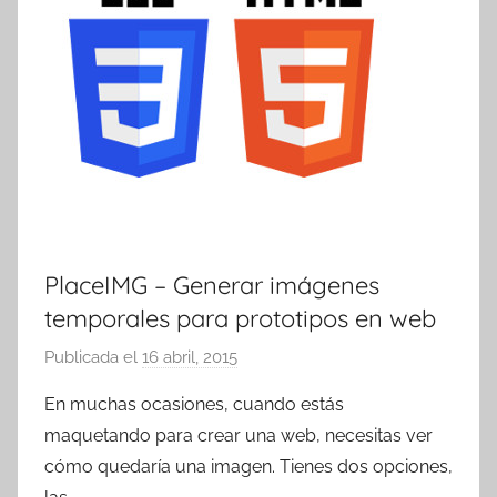
PlaceIMG – Generar imágenes
temporales para prototipos en web
Publicada el
16 abril, 2015
p
o
En muchas ocasiones, cuando estás
r
maquetando para crear una web, necesitas ver
T
cómo quedaría una imagen. Tienes dos opciones,
r