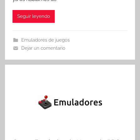
r
e
Seguir leyendo
s
c
o
Emuladores de juegos
m
Dejar un comentario
a
t
r
e
s