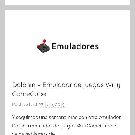
t
r
e
s
Dolphin – Emulador de juegos Wii y
GameCube
Publicada el
27 julio, 2019
p
o
Y seguimos una semana más con otro emulador.
r
Dolphin emulador de juegos Wii i GameCube. Si
T
ya os hablamos de