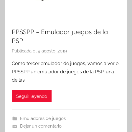
PPSSPP – Emulador juegos de la
PSP
Publicada el
9 agosto, 2019
p
o
Como tercer emulador de juegos, vamos a ver el
r
PPSSPP un emulador de juegos de la PSP, una
T
de las
r
e
Seguir leyendo
s
c
o
Emuladores de juegos
m
Dejar un comentario
a