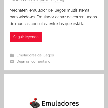
o
Mednafen, emulador de juegos multisistema
r
para windows. Emulador capaz de correr juegos
T
de muchas consolas, entre las que está la
r
e
Seguir leyendo
s
c
o
Emuladores de juegos
m
Dejar un comentario
a
t
r
e
s