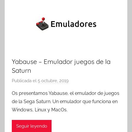
Yabause – Emulador juegos de la
Saturn
Publicada el
5 octubre, 2019
p
o
Os presentamos Yabause, el emulador de juegos
r
de la Sega Saturn. Un emulador que funciona en
T
Windows, Linux y MacOs.
r
e
Seguir leyendo
s