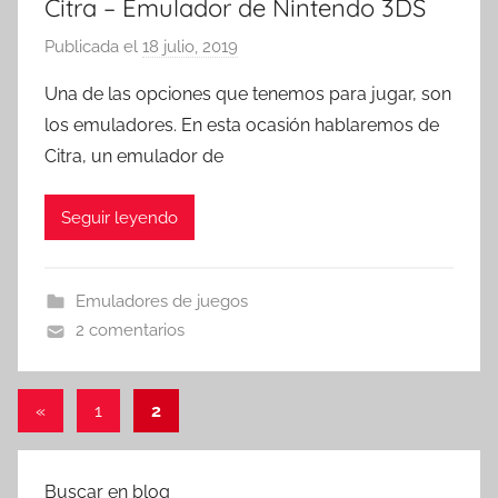
Citra – Emulador de Nintendo 3DS
Publicada el
18 julio, 2019
p
o
Una de las opciones que tenemos para jugar, son
r
los emuladores. En esta ocasión hablaremos de
T
Citra, un emulador de
r
e
Seguir leyendo
s
c
o
Emuladores de juegos
m
2 comentarios
a
t
r
Paginación
Entradas
«
1
2
e
anteriores
de
s
entradas
Buscar en blog