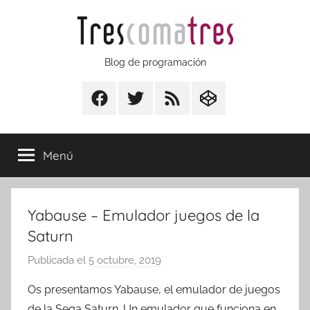
Saltar
al
contenido
Trescomatres
Blog de programación
Facebook
Twitter
RSS
CodepenIO
Menú
Yabause – Emulador juegos de la
Saturn
Publicada el
5 octubre, 2019
p
o
Os presentamos Yabause, el emulador de juegos
r
de la Sega Saturn. Un emulador que funciona en