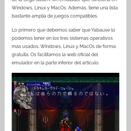
T
Windows, Linux y MacOs. Además, tiene una lista
r
bastante amplia de juegos compatibles.
e
s
Lo primero que debemos saber que Yabause lo
c
podemos tener en los tres sistemas operativos
o
mas usados, Windows, Linux y MacOs de forma
m
gratuita. Os facilitamos la web oficial del
a
emulador en la parte inferior del artículo.
t
r
e
s