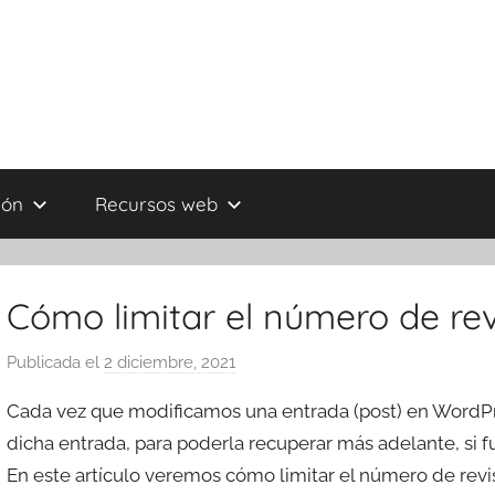
ión
Recursos web
Cómo limitar el número de re
Publicada el
2 diciembre, 2021
p
o
Cada vez que modificamos una entrada (post) en WordPr
r
dicha entrada, para poderla recuperar más adelante, si fu
T
En este artículo veremos cómo limitar el número de rev
r