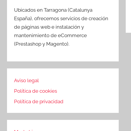
d
Ubicados en Tarragona (Catalunya
e
España), ofrecemos servicios de creación
de páginas web e instalación y
mantenimiento de eCommerce
(Prestashop y Magento).
Aviso legal
Política de cookies
Política de privacidad