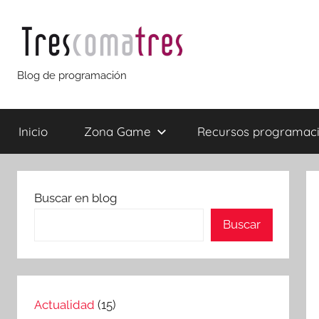
Saltar
al
contenido
Trescomatres
Blog de programación
Inicio
Zona Game
Recursos programac
Buscar en blog
Buscar
Actualidad
(15)