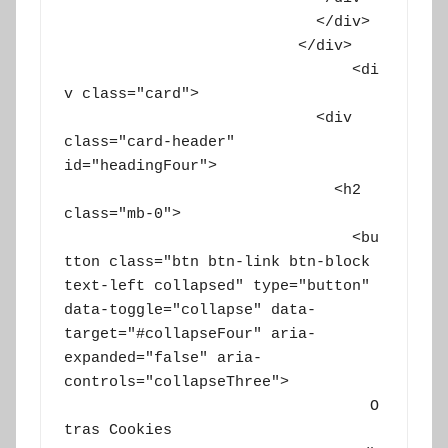
			    </div>

			  </div>

				<di
v class="card">

			    <div 
class="card-header" 
id="headingFour">

			      <h2 
class="mb-0">

			        <bu
tton class="btn btn-link btn-block 
text-left collapsed" type="button" 
data-toggle="collapse" data-
target="#collapseFour" aria-
expanded="false" aria-
controls="collapseThree">

			          O
tras Cookies
