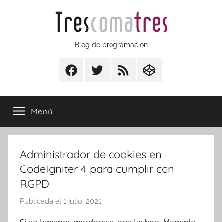
Saltar
al
contenido
Trescomatres
Blog de programación
Facebook
Twitter
RSS
CodepenIO
Menú
Administrador de cookies en
CodeIgniter 4 para cumplir con
RGPD
Publicada el
1 julio, 2021
p
o