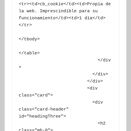
<tr><td>cb_cookie</td><td>Propia de 
la web. Imprescindible para su 
funcionamiento</td><td>1 día</td>
</tr>

</tbody>

</table>

			      </div
>

			    </div>

			  </div>

			  <div 
class="card">

			    <div 
class="card-header" 
id="headingThree">

			      <h2 
class="mb-0">
