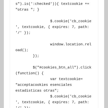
s").is(':checked')){ textcookie += 
"otras "; }

		$.cookie('cb_cookie
', textcookie, { expires: 7, path: 
'/' });

		window.location.rel
oad();

	});

	$("#cookies_btn_all").click
(function() {

		var textcookie= 
"acceptacookies esenciales 
estadisticas otras";

		$.cookie('cb_cookie
', textcookie, { expires: 7, path: 