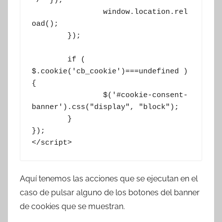
'/' });

		window.location.rel
oad();

	});

	if ( 
$.cookie('cb_cookie')===undefined )
{

		$('#cookie-consent-
banner').css("display", "block");

	}

});

</script>
Aquí tenemos las acciones que se ejecutan en el
caso de pulsar alguno de los botones del banner
de cookies que se muestran.