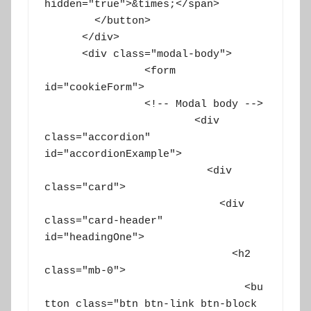
hidden="true">&times;</span>

        </button>

      </div>

      <div class="modal-body">

		<form 
id="cookieForm">

        	<!-- Modal body -->

			<div 
class="accordion" 
id="accordionExample">

			  <div 
class="card">

			    <div 
class="card-header" 
id="headingOne">

			      <h2 
class="mb-0">

			        <bu
tton class="btn btn-link btn-block 