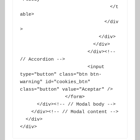
				</t
able>

			      </div
>

			    </div>

			  </div>

			</div><!-- 
// Accordion -->

			<input 
type="button" class="btn btn-
warning" id="cookies_btn" 
class="button" value="Aceptar" />

		</form>

      </div><!-- // Modal body -->

    </div><!-- // Modal content -->

  </div>

</div>