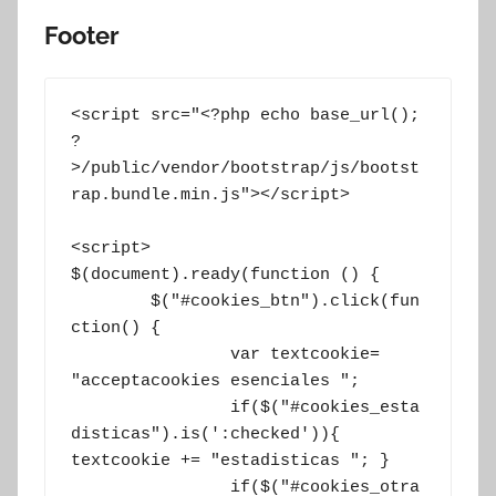
Footer
<script src="<?php echo base_url(); 
?
>/public/vendor/bootstrap/js/bootst
rap.bundle.min.js"></script>

<script>

$(document).ready(function () {

	$("#cookies_btn").click(fun
ction() {

		var textcookie= 
"acceptacookies esenciales ";

		if($("#cookies_esta
disticas").is(':checked')){ 
textcookie += "estadisticas "; }

		if($("#cookies_otra