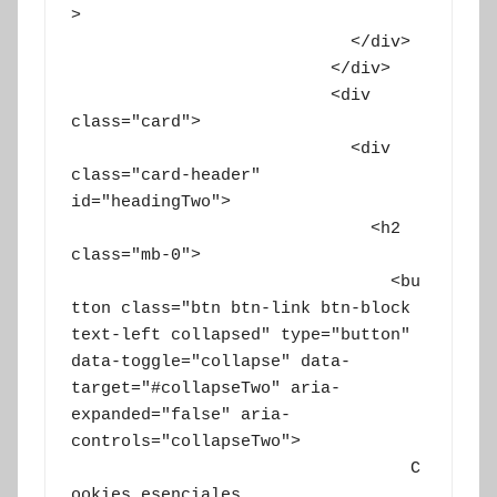
>

			    </div>

			  </div>

			  <div 
class="card">

			    <div 
class="card-header" 
id="headingTwo">

			      <h2 
class="mb-0">

			        <bu
tton class="btn btn-link btn-block 
text-left collapsed" type="button" 
data-toggle="collapse" data-
target="#collapseTwo" aria-
expanded="false" aria-
controls="collapseTwo">

			          C
ookies esenciales
