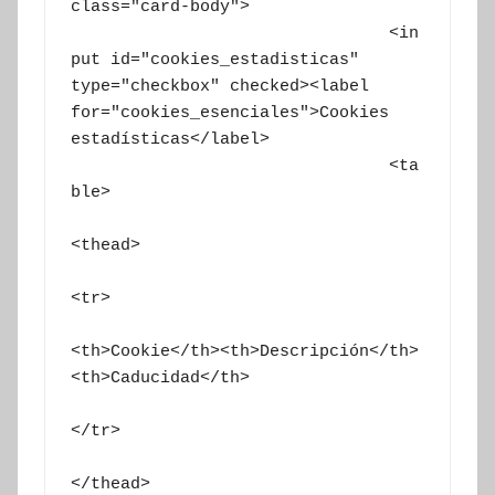
class="card-body">

				<in
put id="cookies_estadisticas" 
type="checkbox" checked><label 
for="cookies_esenciales">Cookies 
estadísticas</label>

				<ta
ble>

<thead>

<tr>

<th>Cookie</th><th>Descripción</th>
<th>Caducidad</th>

</tr>

</thead>
