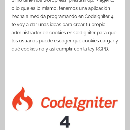
Si no tenemos wordpress, prestashop, Magento
r
o lo que es lo mismo, tenemos una aplicación
T
hecha a medida programando en CodeIgniter 4,
r
te voy a dar unas ideas para crear tu propio
e
administrador de cookies en CodIgniter para que
s
los usuarios puede escoger qué cookies cargar y
c
o
qué cookies no y así cumplir con la ley RGPD.
m
a
t
r
e
s