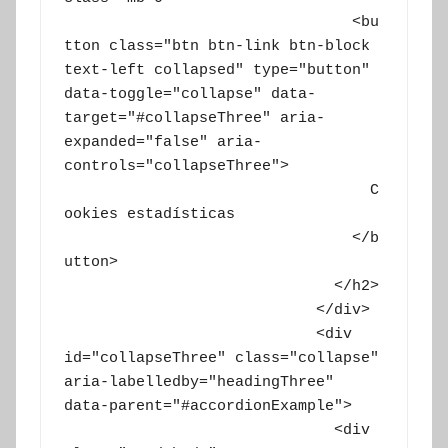
			        <bu
tton class="btn btn-link btn-block 
text-left collapsed" type="button" 
data-toggle="collapse" data-
target="#collapseThree" aria-
expanded="false" aria-
controls="collapseThree">

			          C
ookies estadísticas

			        </b
utton>

			      </h2>

			    </div>

			    <div 
id="collapseThree" class="collapse" 
aria-labelledby="headingThree" 
data-parent="#accordionExample">

			      <div 