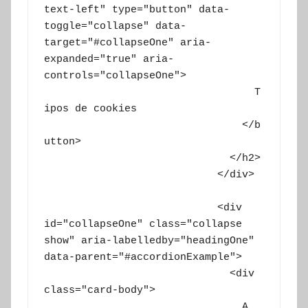
text-left" type="button" data-
toggle="collapse" data-
target="#collapseOne" aria-
expanded="true" aria-
controls="collapseOne">

			          T
ipos de cookies

			        </b
utton>

			      </h2>

			    </div>

			    <div 
id="collapseOne" class="collapse 
show" aria-labelledby="headingOne" 
data-parent="#accordionExample">

			      <div 
class="card-body">

				A 