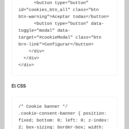
      <button type="button" 
id="cookies_btn_all" class="btn 
btn-warning">Aceptar todas</button>

      <button type="button" data-
toggle="modal" data-
target="#cookieModal" class="btn 
brn-link">Configurar</button>

    </div>

  </div>

</div>
El CSS
/* Cookie banner */

.cookie-consent-banner { position: 
fixed; bottom: 0; left: 0; z-index: 
2; box-sizing: border-box; width: 