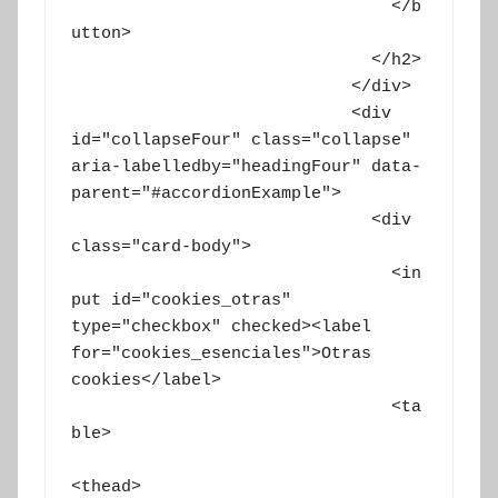
			        </b
utton>

			      </h2>

			    </div>

			    <div 
id="collapseFour" class="collapse" 
aria-labelledby="headingFour" data-
parent="#accordionExample">

			      <div 
class="card-body">

				<in
put id="cookies_otras" 
type="checkbox" checked><label 
for="cookies_esenciales">Otras 
cookies</label>

				<ta
ble>

<thead>
