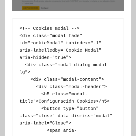
<!-- Cookies modal -->

<div class="modal fade" 
id="cookieModal" tabindex="-1" 
aria-labelledby="Cookie Modal" 
aria-hidden="true">

  <div class="modal-dialog modal-
lg">

    <div class="modal-content">

      <div class="modal-header">

        <h5 class="modal-
title">Configuración Cookies</h5>

        <button type="button" 
class="close" data-dismiss="modal" 
aria-label="Close">

          <span aria-