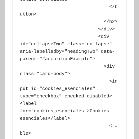
			        </b
utton>

			      </h2>

			    </div>

			    <div 
id="collapseTwo" class="collapse" 
aria-labelledby="headingTwo" data-
parent="#accordionExample">

			      <div 
class="card-body">

				<in
put id="cookies_esenciales" 
type="checkbox" checked disabled>
<label 
for="cookies_esenciales">Cookies 
esenciales</label>

				<ta
ble>
