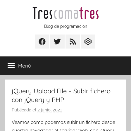
Saltar
al
contenido
Trescomatres
Blog de programación
Facebook
Twitter
RSS
CodepenIO
Menú
jQuery Upload File – Subir fichero
con jQuery y PHP
Publicada el
2 junio, 2021
p
o
Veamos cómo podemos subir un fichero desde
r
nuestro navegador al servidor web, con jQuery