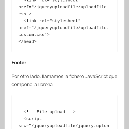
  <link rel="stylesheet" 
href="/jqueryuploadfile/uploadfile.
css">

  <link rel="stylesheet" 
href="/jqueryuploadfile/uploadfile.
custom.css">

</head>
Footer
Por otro lado, llamamos la fichero JavaScript que
compone la librería
  <!-- File upload -->

  <script 
src="/jqueryuploadfile/jquery.uploa