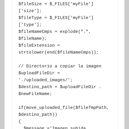
$fileSize = $_FILES['myFile']
['size'];

$fileType = $_FILES['myFile']
['type'];

$fileNameCmps = explode(".", 
$fileName);

$fileExtension = 
strtolower(end($fileNameCmps));

// Directorio a copiar la imagen

$uploadFileDir = 
'./uploaded_images/';

$destino_path = $uploadFileDir . 
$newFileName;

if(move_uploaded_file($fileTmpPath, 
$destino_path))

{

  $message ='Imagen subida 