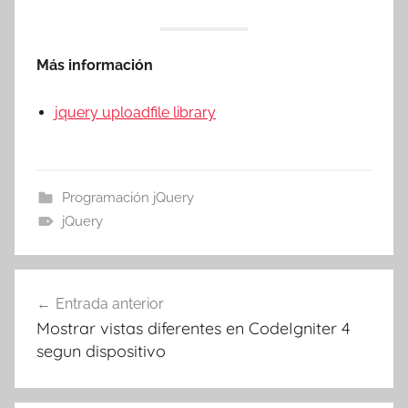
Más información
jquery uploadfile library
Programación jQuery
jQuery
Navegación
Entrada anterior
de
Mostrar vistas diferentes en CodeIgniter 4
entradas
segun dispositivo