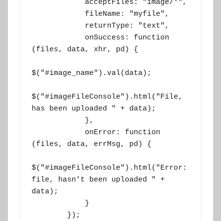
            acceptFiles: "image/*",

            fileName: "myfile",

            returnType: "text",

            onSuccess: function 
(files, data, xhr, pd) {

$("#image_name").val(data);

$("#imageFileConsole").html("File, 
has been uploaded " + data);

            },

            onError: function 
(files, data, errMsg, pd) {

$("#imageFileConsole").html("Error: 
file, hasn't been uploaded " + 
data);

            }

        });
