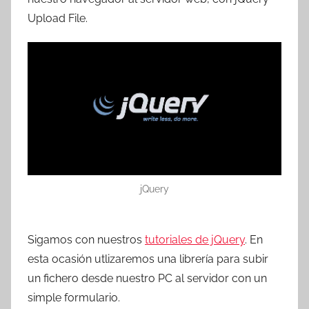
T
Upload File.
r
e
s
c
o
m
a
t
r
e
jQuery
s
Sigamos con nuestros
tutoriales de jQuery
. En
esta ocasión utlizaremos una librería para subir
un fichero desde nuestro PC al servidor con un
simple formulario.