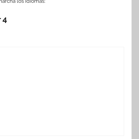
marcha los idiomas:
 4