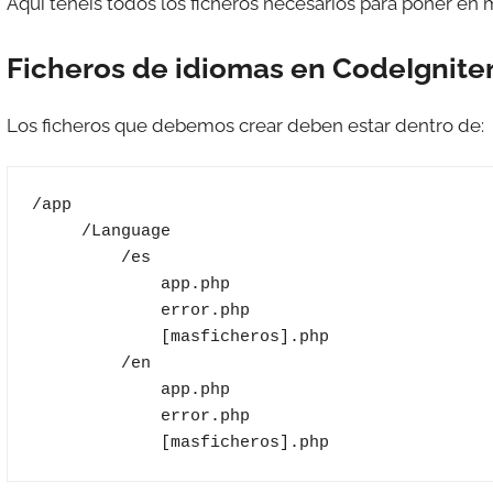
Aquí tenéis todos los ficheros necesarios para poner en 
e
s
Ficheros de idiomas en CodeIgniter
c
o
Los ficheros que debemos crear deben estar dentro de:
m
a
t
/app

r
     /Language

e
         /es

s
             app.php

             error.php

             [masficheros].php

         /en

             app.php

             error.php

             [masficheros].php