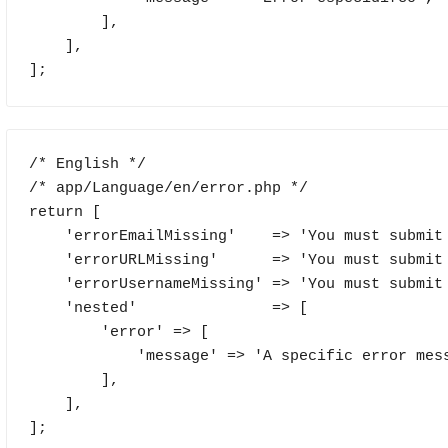
        ],

    ],

];
/* English */

/* app/Language/en/error.php */

return [

    'errorEmailMissing'    => 'You must submit an email address',

    'errorURLMissing'      => 'You must submit a URL',

    'errorUsernameMissing' => 'You must submit a username',

    'nested'               => [

        'error' => [

            'message' => 'A specific error message',

        ],

    ],

];