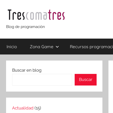
Saltar
al
contenido
Trescomatres
Blog de programación
Inicio
Zona Game
Recursos programac
Buscar en blog
Buscar
Actualidad
(15)