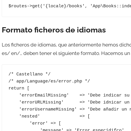
$routes->get('{locale}/books', 'App\Books::ind
Formato ficheros de idiomas
Los ficheros de idiomas, que anteriormente hemos dicho
es/ en/… deben tener el siguiente formato. Hacemos un r
/* Castellano */

/* app/Language/es/error.php */

return [

    'errorEmailMissing'    => 'Debe indicar su email',

    'errorURLMissing'      => 'Debe idnicar un Link',

    'errorUsernameMissing' => 'Debe añadir un nombre',

    'nested'               => [

        'error' => [

            'message' => 'Error especídifco',
