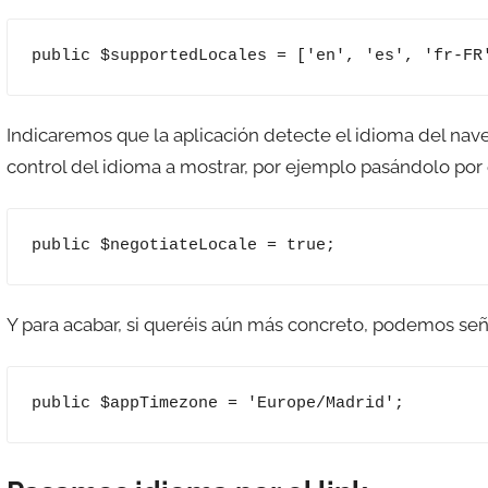
public $supportedLocales = ['en', 'es', 'fr-FR
Indicaremos que la aplicación detecte el idioma del nave
control del idioma a mostrar, por ejemplo pasándolo por el
public $negotiateLocale = true;
Y para acabar, si queréis aún más concreto, podemos señ
public $appTimezone = 'Europe/Madrid';