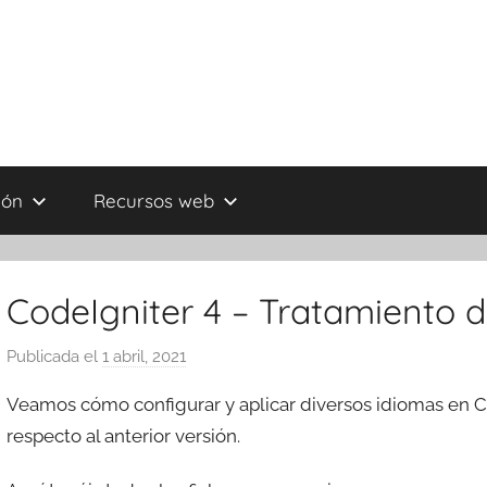
ión
Recursos web
CodeIgniter 4 – Tratamiento d
Publicada el
1 abril, 2021
p
o
Veamos cómo configurar y aplicar diversos idiomas en 
r
respecto al anterior versión.
T
r