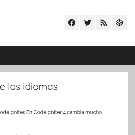
Facebook
Twitter
RSS
Codepe
e los idiomas
CodeIgniter. En CodeIgniter 4 cambia mucho