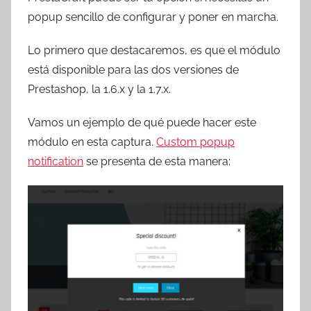
r
popup sencillo de configurar y poner en marcha.
e
s
Lo primero que destacaremos, es que el módulo
c
está disponible para las dos versiones de
o
Prestashop, la 1.6.x y la 1.7.x.
m
a
Vamos un ejemplo de qué puede hacer este
t
módulo en esta captura.
Custom popup
r
notification
se presenta de esta manera:
e
s