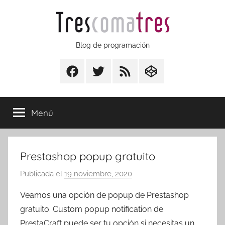
Saltar
al
contenido
Trescomatres
Blog de programación
Facebook
Twitter
RSS
CodepenIO
Menú
Prestashop popup gratuito
Publicada el
19 noviembre, 2020
p
o
Veamos una opción de popup de Prestashop
r
gratuito. Custom popup notification de
T
PrestaCraft puede ser tu opción si necesitas un