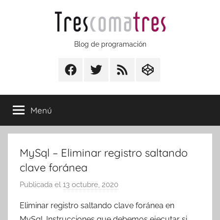
Saltar
al
contenido
Trescomatres
Blog de programación
Facebook
Twitter
RSS
CodepenIO
Menú
MySql – Eliminar registro saltando
clave foránea
Publicada el
13 octubre, 2020
p
o
Eliminar registro saltando clave foránea en
r
MySql. Instrucciones que debemos ejecutar si