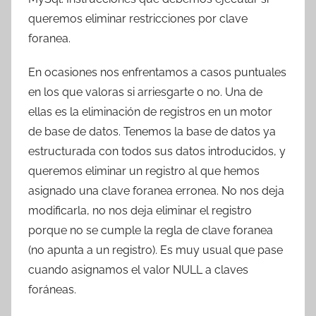
T
queremos eliminar restricciones por clave
r
foranea.
e
s
En ocasiones nos enfrentamos a casos puntuales
c
en los que valoras si arriesgarte o no. Una de
o
ellas es la eliminación de registros en un motor
m
de base de datos. Tenemos la base de datos ya
a
estructurada con todos sus datos introducidos, y
t
r
queremos eliminar un registro al que hemos
e
asignado una clave foranea erronea. No nos deja
s
modificarla, no nos deja eliminar el registro
porque no se cumple la regla de clave foranea
(no apunta a un registro). Es muy usual que pase
cuando asignamos el valor NULL a claves
foráneas.