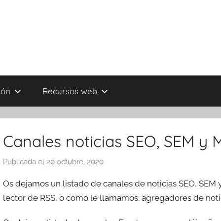
ión
Recursos web
Canales noticias SEO, SEM y 
Publicada el
20 octubre, 2020
p
o
Os dejamos un listado de canales de noticias SEO, SEM y 
r
lector de RSS, o como le llamamos: agregadores de notic
T
r