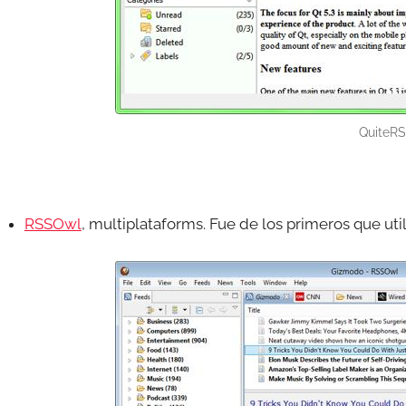
QuiteR
RSSOwl
, multiplataforms. Fue de los primeros que u