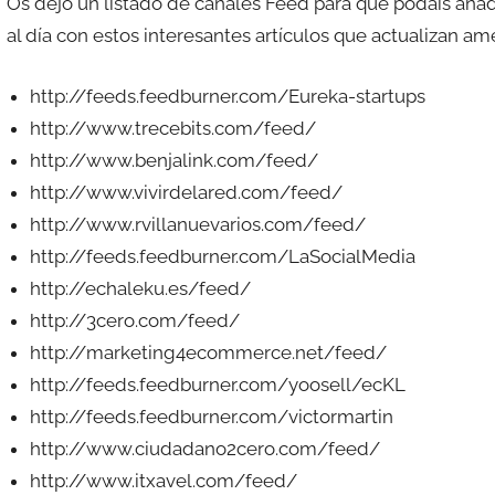
Os dejo un listado de canales Feed para que podáis añadi
e
al día con estos interesantes artículos que actualizan 
s
c
http://feeds.feedburner.com/Eureka-startups
o
m
http://www.trecebits.com/feed/
a
http://www.benjalink.com/feed/
t
http://www.vivirdelared.com/feed/
r
http://www.rvillanuevarios.com/feed/
e
http://feeds.feedburner.com/LaSocialMedia
s
http://echaleku.es/feed/
http://3cero.com/feed/
http://marketing4ecommerce.net/feed/
http://feeds.feedburner.com/yoosell/ecKL
http://feeds.feedburner.com/victormartin
http://www.ciudadano2cero.com/feed/
http://www.itxavel.com/feed/