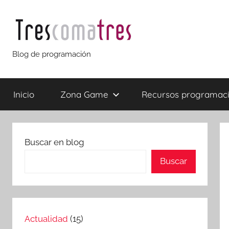
Saltar
al
contenido
Trescomatres
Blog de programación
Inicio
Zona Game
Recursos programac
Buscar en blog
Buscar
Actualidad
(15)