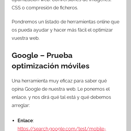
T
CSS o compresión de ficheros.
r
e
Pondremos un listado de herramientas online que
s
os pueda ayudar y hacer más fácil el optimizar
c
vuestra web.
o
m
Google – Prueba
a
t
optimización móviles
r
e
Una herramienta muy eficaz para saber qué
s
opina Google de nuestra web. Le ponemos el
enlace, y nos dirá qué tal está y qué debemos
arreglar:
Enlace
:
https://search.google.com/test/mobile-