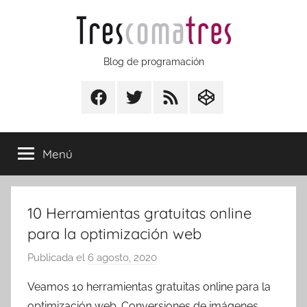
Saltar
al
contenido
Trescomatres
Blog de programación
Facebook
Twitter
RSS
CodepenIO
Menú
10 Herramientas gratuitas online
para la optimización web
Publicada el
6 agosto, 2020
p
o
Veamos 10 herramientas gratuitas online para la
r
optimización web. Conversiones de imágenes,