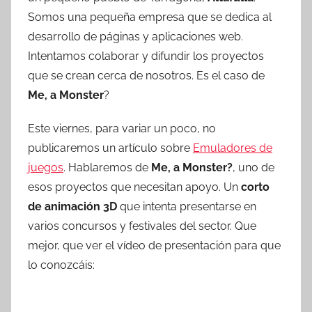
r
Somos una pequeña empresa que se dedica al
e
desarrollo de páginas y aplicaciones web.
s
Intentamos colaborar y difundir los proyectos
c
o
que se crean cerca de nosotros. Es el caso de
m
Me, a Monster
?
a
Este viernes, para variar un poco, no
t
r
publicaremos un artículo sobre
Emuladores de
e
juegos
. Hablaremos de
Me, a Monster?
, uno de
s
esos proyectos que necesitan apoyo. Un
corto
de animación 3D
que intenta presentarse en
varios concursos y festivales del sector. Que
mejor, que ver el vídeo de presentación para que
lo conozcáis: