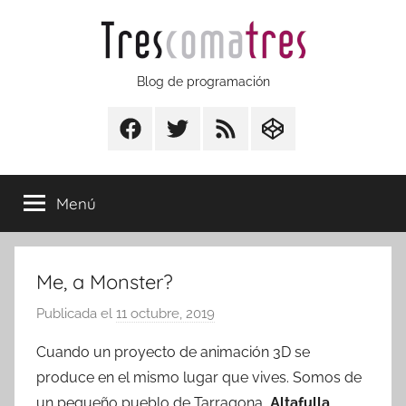
Saltar
al
contenido
Trescomatres
Blog de programación
Facebook
Twitter
RSS
CodepenIO
Menú
Me, a Monster?
Publicada el
11 octubre, 2019
p
o
Cuando un proyecto de animación 3D se
r
produce en el mismo lugar que vives. Somos de
T
un pequeño pueblo de Tarragona,
Altafulla
.