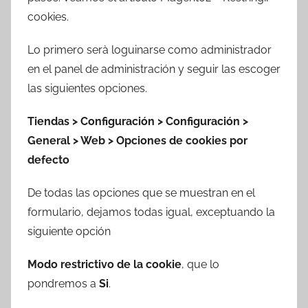
r
cookies.
e
s
Lo primero serà loguinarse como administrador
c
en el panel de administración y seguir las escoger
o
las siguientes opciones.
m
a
Tiendas > Configuración > Configuración >
t
General > Web > Opciones de cookies por
r
defecto
e
s
De todas las opciones que se muestran en el
formulario, dejamos todas igual, exceptuando la
siguiente opción
Modo restrictivo de la cookie
, que lo
pondremos a
Si
.