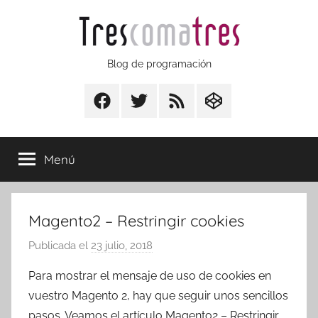
Saltar
al
contenido
Trescomatres
Blog de programación
Facebook
Twitter
RSS
CodepenIO
Menú
Magento2 – Restringir cookies
Publicada el
23 julio, 2018
p
o
Para mostrar el mensaje de uso de cookies en
r
vuestro Magento 2, hay que seguir unos sencillos
T
pasos. Veamos el artículo Magento2 – Restringir