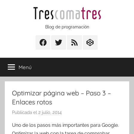
Saltar
al
contenido
Trescomatres
Blog de programación
Facebook
Twitter
RSS
CodepenIO
Menú
Optimizar página web – Paso 3 –
Enlaces rotos
Publicada el
2 julio, 2014
p
o
Uno de los pasos más importantes para Google.
r
Optimizar la web con la tarea de comprobar