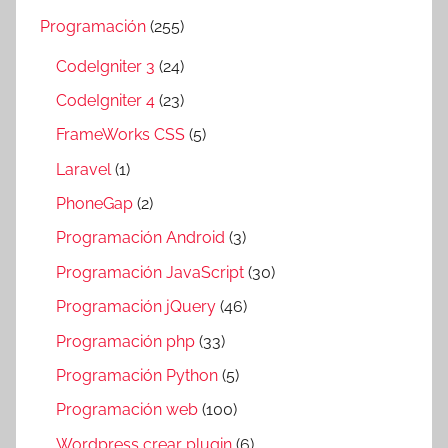
Programación
(255)
CodeIgniter 3
(24)
CodeIgniter 4
(23)
FrameWorks CSS
(5)
Laravel
(1)
PhoneGap
(2)
Programación Android
(3)
Programación JavaScript
(30)
Programación jQuery
(46)
Programación php
(33)
Programación Python
(5)
Programación web
(100)
Wordpress crear plugin
(6)