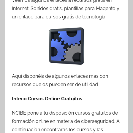
Veamos algunos enlaces a recursos gratis en
r
Internet. Sonidos gratis, plantillas para Magento y
T
un enlace para cursos gratis de tecnología.
r
e
s
c
o
m
a
t
Aquí disponéis de algunos enlaces mas con
r
recursos que os pueden ser de utilidad
e
s
Inteco Cursos Online Gratuitos
NCIBE pone a tu disposición cursos gratuitos de
formación online en materia de ciberseguridad. A
continuación encontrarás los cursos y las