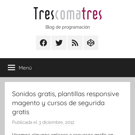
Saltar
al
contenido
Trescomatres
Blog de programación
Facebook
Twitter
RSS
CodepenIO
Menú
Sonidos gratis, plantillas responsive
magento y cursos de segurida
gratis
Publicada el
3 diciembre, 2012
p
o