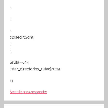
}
}
}
closedir($dh);
}
}
$ruta=»./»;
listar_directorios_ruta($ruta);
?>
Accede para responder