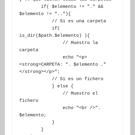
        if( $elemento != "." && 
$elemento != ".."){

            // Si es una carpeta

            if( 
is_dir($path.$elemento) ){

                // Muestro la 
carpeta

                echo "<p>
<strong>CARPETA: ". $elemento ."
</strong></p>";

            // Si es un fichero

            } else {

                // Muestro el 
fichero

                echo "<br />". 
$elemento;

            }

        }
