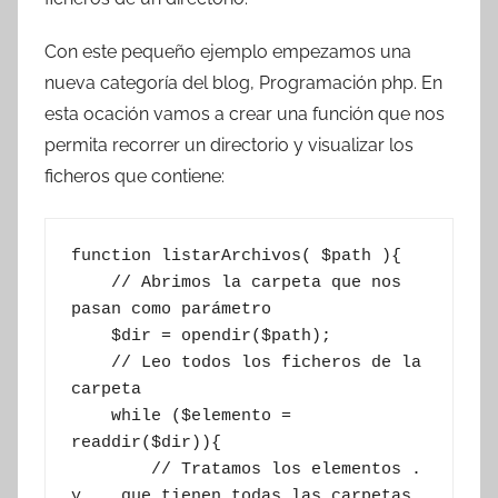
T
r
Con este pequeño ejemplo empezamos una
e
nueva categoría del blog, Programación php. En
s
esta ocación vamos a crear una función que nos
c
permita recorrer un directorio y visualizar los
o
ficheros que contiene:
m
a
t
function listarArchivos( $path ){

r
    // Abrimos la carpeta que nos 
e
pasan como parámetro

s
    $dir = opendir($path);

    // Leo todos los ficheros de la 
carpeta

    while ($elemento = 
readdir($dir)){

        // Tratamos los elementos . 
y .. que tienen todas las carpetas
