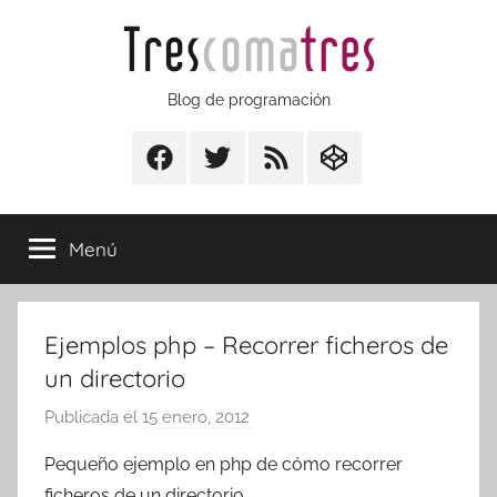
Saltar
al
contenido
Trescomatres
Blog de programación
Facebook
Twitter
RSS
CodepenIO
Menú
Ejemplos php – Recorrer ficheros de
un directorio
Publicada el
15 enero, 2012
p
o
Pequeño ejemplo en php de cómo recorrer
r
ficheros de un directorio.