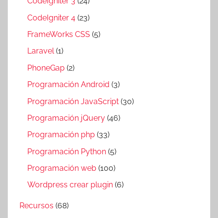
CodeIgniter 3
(24)
CodeIgniter 4
(23)
FrameWorks CSS
(5)
Laravel
(1)
PhoneGap
(2)
Programación Android
(3)
Programación JavaScript
(30)
Programación jQuery
(46)
Programación php
(33)
Programación Python
(5)
Programación web
(100)
Wordpress crear plugin
(6)
Recursos
(68)