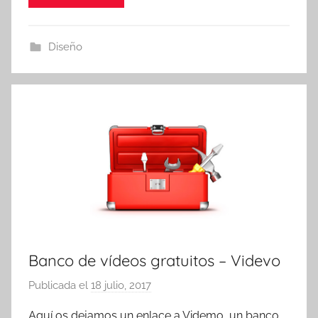
c
o
Diseño
m
a
t
r
e
s
Banco de vídeos gratuitos – Videvo
Publicada el
18 julio, 2017
p
o
Aquí os dejamos un enlace a Videmo, un banco