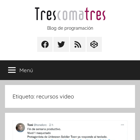
Saltar
al
contenido
Trescomatres
Blog de programación
Facebook
Twitter
RSS
CodepenIO
Menú
Etiqueta:
recursos video