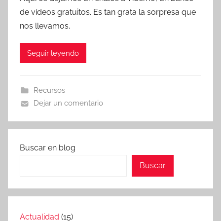
r
de vídeos gratuitos. Es tan grata la sorpresa que
T
nos llevamos,
r
e
Seguir leyendo
s
c
o
Recursos
m
Dejar un comentario
a
t
r
e
Buscar en blog
s
Buscar
Actualidad
(15)