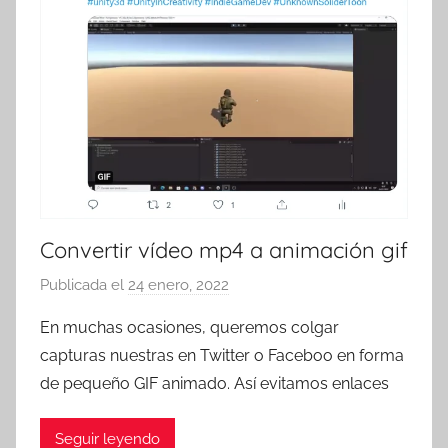
Convertir vídeo mp4 a animación gif
Publicada el
24 enero, 2022
p
o
En muchas ocasiones, queremos colgar
r
capturas nuestras en Twitter o Faceboo en forma
T
de pequeño GIF animado. Así evitamos enlaces
r
e
Seguir leyendo
s