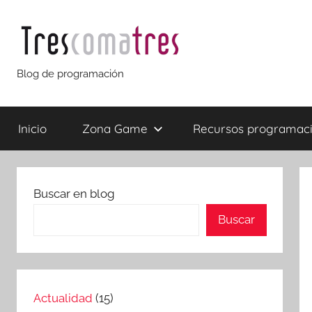
Saltar
al
contenido
Trescomatres
Blog de programación
Inicio
Zona Game
Recursos programac
Buscar en blog
Buscar
Actualidad
(15)