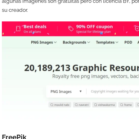
algunas imágenes son gratuitas pero con licencia BY, po
e
su creador.
s
c
o
m
a
t
r
e
s
FreePik