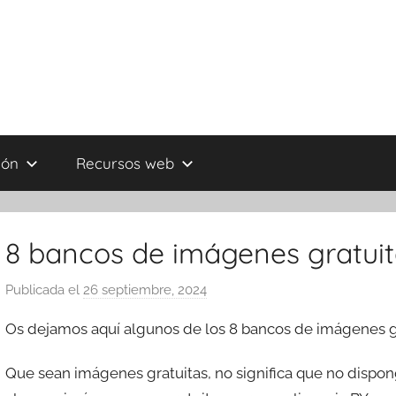
ión
Recursos web
8 bancos de imágenes gratui
Publicada el
26 septiembre, 2024
p
o
Os dejamos aquí algunos de los 8 bancos de imágenes gr
r
T
Que sean imágenes gratuitas, no significa que no dispon
r