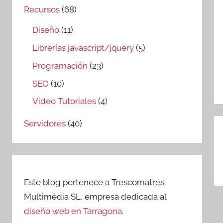
Recursos
(68)
Diseño
(11)
Librerías javascript/jquery
(5)
Programación
(23)
SEO
(10)
Video Tutoriales
(4)
N
Servidores
(40)
d
e
Este blog pertenece a Trescomatres
Multimèdia SL, empresa dedicada al
diseño web en Tarragona
.