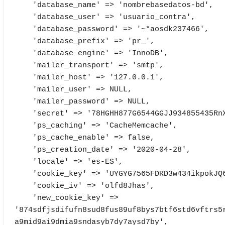
    'database_name' => 'nombrebasedatos-bd',

    'database_user' => 'usuario_contra',

    'database_password' => '~*aosdk237466',

    'database_prefix' => 'pr_',

    'database_engine' => 'InnoDB',

    'mailer_transport' => 'smtp',

    'mailer_host' => '127.0.0.1',

    'mailer_user' => NULL,

    'mailer_password' => NULL,

    'secret' => '78HGHH877G6544GGJJ934855435RnXaWbd2p7V8DssJye8fHT2j37',

    'ps_caching' => 'CacheMemcache',

    'ps_cache_enable' => false,

    'ps_creation_date' => '2020-04-28',

    'locale' => 'es-ES',

    'cookie_key' => 'UYGYG7565FDRD3w434ikpokJQ6K876GTFthjI83pJ67',

    'cookie_iv' => 'olfd8Jhas',

    'new_cookie_key' => 
'874sdfjsdifufn8sud8fus89uf8bys7btf6std6vftrs5
a9mid9ai9dmia9sndasyb7dy7aysd7by',
