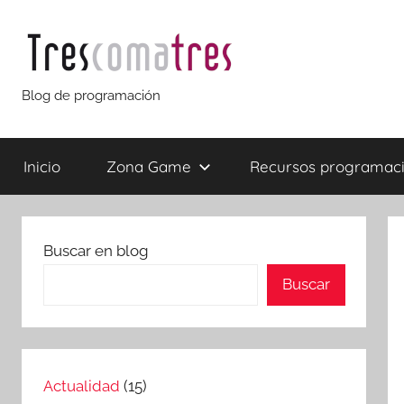
Saltar
al
contenido
Trescomatres
Blog de programación
Inicio
Zona Game
Recursos programac
Buscar en blog
Buscar
Actualidad
(15)