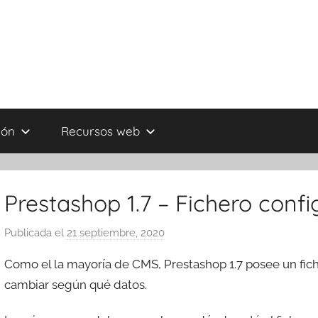
ión
Recursos web
Prestashop 1.7 – Fichero conf
Publicada el
21 septiembre, 2020
p
o
Como el la mayoría de CMS, Prestashop 1.7 posee un fic
r
cambiar según qué datos.
T
r