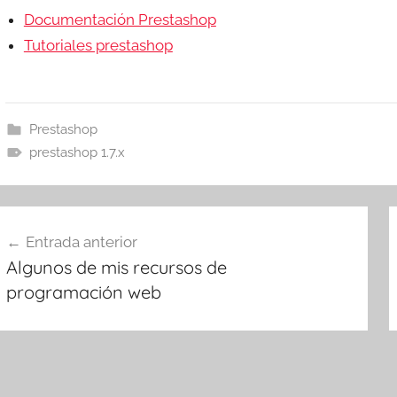
Documentación Prestashop
Tutoriales prestashop
Prestashop
prestashop 1.7.x
avegación
Entrada anterior
e
Algunos de mis recursos de
ntradas
programación web