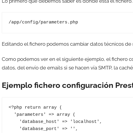
Lo primero que debemos saber es dónde está el fichero. 
e
s
c
/app/config/parameters.php
o
m
a
Editando el fichero podemos cambiar datos técnicos de n
t
r
Como podemos ver en el siguiente ejemplo, el fichero co
e
datos, del envío de emails si se hacen vía SMTP, la caché 
s
Ejemplo fichero configuración Pres
<?php return array (

  'parameters' => array (

    'database_host' => 'localhost',

    'database_port' => '',
