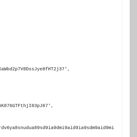
rdv6ya8snudua89sd9ia9dmi9aid9ia9sdm9aid9mi