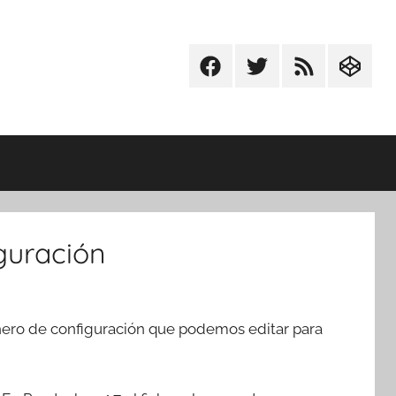
Facebook
Twitter
RSS
Codepe
iguración
hero de configuración que podemos editar para