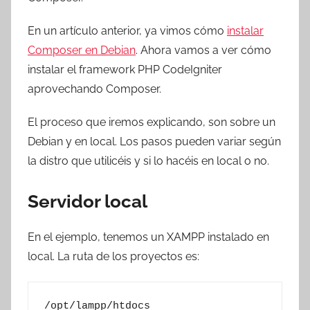
r
e
En un artículo anterior, ya vimos cómo
instalar
s
Composer en Debian
. Ahora vamos a ver cómo
c
instalar el framework PHP CodeIgniter
o
aprovechando Composer.
m
a
El proceso que iremos explicando, son sobre un
t
Debian y en local. Los pasos pueden variar según
r
la distro que utilicéis y si lo hacéis en local o no.
e
s
Servidor local
En el ejemplo, tenemos un XAMPP instalado en
local. La ruta de los proyectos es:
/opt/lampp/htdocs