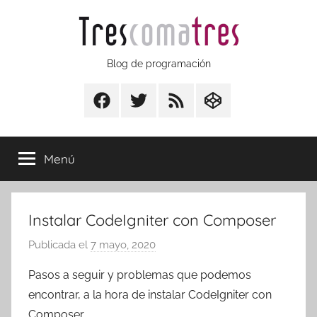
Saltar
al
contenido
Trescomatres
Blog de programación
Facebook
Twitter
RSS
CodepenIO
Menú
Instalar CodeIgniter con Composer
Publicada el
7 mayo, 2020
p
o
Pasos a seguir y problemas que podemos
r
encontrar, a la hora de instalar CodeIgniter con
T
Composer.