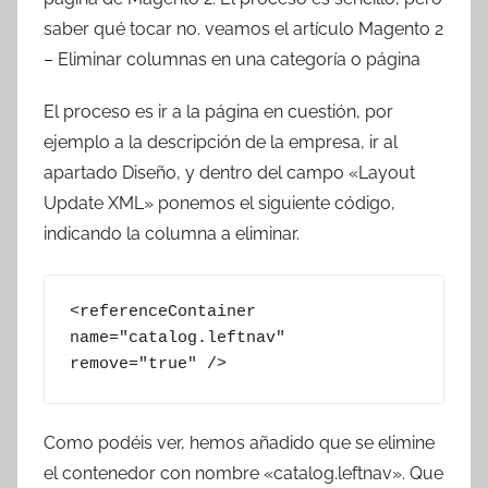
T
saber qué tocar no. veamos el artículo Magento 2
r
– Eliminar columnas en una categoría o página
e
s
El proceso es ir a la página en cuestión, por
c
ejemplo a la descripción de la empresa, ir al
o
apartado Diseño, y dentro del campo «Layout
m
Update XML» ponemos el siguiente código,
a
indicando la columna a eliminar.
t
r
e
<referenceContainer 
s
name="catalog.leftnav" 
remove="true" />
Como podéis ver, hemos añadido que se elimine
el contenedor con nombre «catalog.leftnav». Que