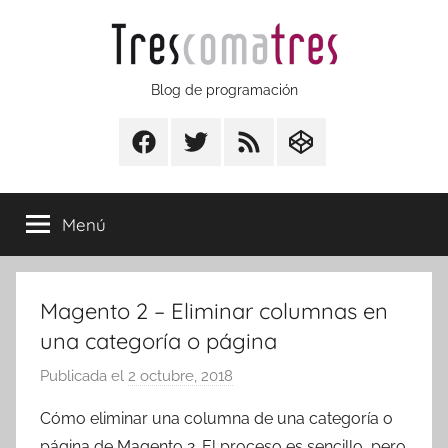
Saltar
al
contenido
Trescomatres
Blog de programación
Facebook
Twitter
RSS
CodepenIO
Menú
Magento 2 – Eliminar columnas en
una categoría o página
Publicada el
2 octubre, 2018
p
o
Cómo eliminar una columna de una categoría o
r
página de Magento 2. El proceso es sencillo, pero