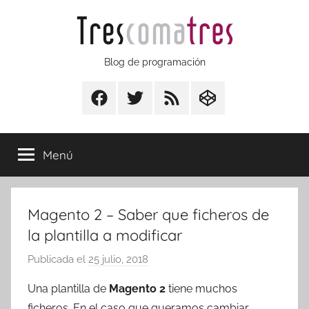
Saltar
al
contenido
Trescomatres
Blog de programación
Facebook
Twitter
RSS
CodepenIO
Menú
Magento 2 – Saber que ficheros de
la plantilla a modificar
Publicada el
25 julio, 2018
p
o
Una plantilla de
Magento 2
tiene muchos
r
ficheros. En el caso que queramos cambiar