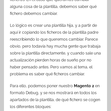
T
alguna cosa de la plantilla, debemos saber qué
r
fichero debemos cambiar.
e
s
Lo lógico es crear una plantilla hija, y a partir de
c
aquí ir copiando los ficheros de la plantilla padre
o
reescribiendo lo que queremos cambiar. Parece
m
obvio, pero todavía hay mucha gente que trabaja
a
sobre la plantilla directamente, y cuando sale una
t
r
actualización pierden horas de sueño por no
e
haber pensado antes. Pero vamos al tema, el
s
problema es saber qué ficheros cambiar.
Para ello, podemos poner nuestro
Magento 2
en
formato Debug, y se nos mostrará en todos los
apartados de la plantilla, de qué fichero se cogen
los diferentes bloques: