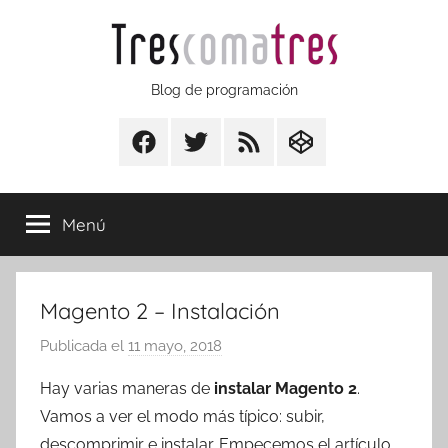
Saltar
al
contenido
Trescomatres
Blog de programación
Facebook
Twitter
RSS
CodepenIO
Menú
Magento 2 – Instalación
Publicada el
11 mayo, 2018
p
o
Hay varias maneras de
instalar Magento 2
.
r
Vamos a ver el modo más típico: subir,
T
descomprimir e instalar. Empecemos el artículo