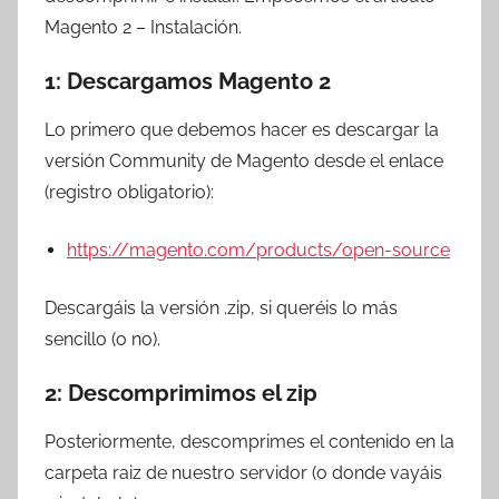
r
Magento 2 – Instalación.
e
s
1: Descargamos Magento 2
c
o
Lo primero que debemos hacer es descargar la
m
versión Community de Magento desde el enlace
a
(registro obligatorio):
t
r
https://magento.com/products/open-source
e
s
Descargáis la versión .zip, si queréis lo más
sencillo (o no).
2: Descomprimimos el zip
Posteriormente, descomprimes el contenido en la
carpeta raiz de nuestro servidor (o donde vayáis