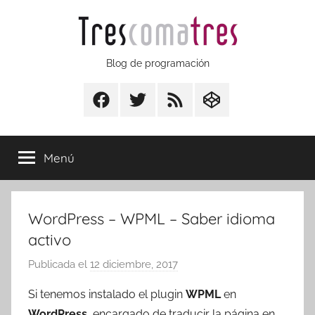
Saltar
al
contenido
Trescomatres
Blog de programación
Facebook
Twitter
RSS
CodepenIO
Menú
WordPress – WPML – Saber idioma
activo
Publicada el
12 diciembre, 2017
p
o
Si tenemos instalado el plugin
WPML
en
r
WordPress
, encargado de traducir la página en