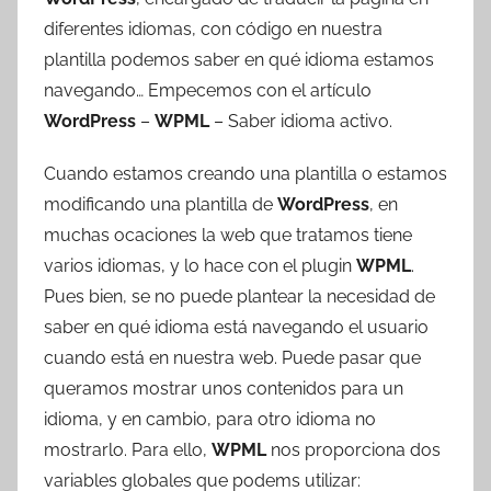
T
diferentes idiomas, con código en nuestra
r
plantilla podemos saber en qué idioma estamos
e
navegando… Empecemos con el artículo
s
WordPress
–
WPML
– Saber idioma activo.
c
o
Cuando estamos creando una plantilla o estamos
m
modificando una plantilla de
WordPress
, en
a
muchas ocaciones la web que tratamos tiene
t
r
varios idiomas, y lo hace con el plugin
WPML
.
e
Pues bien, se no puede plantear la necesidad de
s
saber en qué idioma está navegando el usuario
cuando está en nuestra web. Puede pasar que
queramos mostrar unos contenidos para un
idioma, y en cambio, para otro idioma no
mostrarlo. Para ello,
WPML
nos proporciona dos
variables globales que podems utilizar: