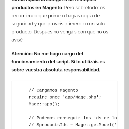
T
productos en Magento
. Pero sobretodo: os
r
recomiendo que primero hagías copia de
e
seguridad y que provéis primero en un solo
s
producto. Después no vengáis con que no os
c
o
avisé.
m
Atención: No me hago cargo del
a
funcionamiento del script. Si lo utilizáis es
t
r
sobre vuestra absoluta responsabilidad.
e
s
    // Cargamos Magento

    require_once 'app/Mage.php';

    Mage::app();

    // Podemos conseguir los ids de los pro
    // $productsIds = Mage::getModel('catal