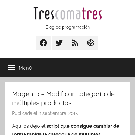
Saltar
al
contenido
Trescomatres
Blog de programación
Facebook
Twitter
RSS
CodepenIO
Menú
Magento – Modificar categoría de
múltiples productos
Publicada el
9 septiembre, 2015
p
o
Aquí os dejo el
script que consigue cambiar de
r
forma rápida la categoría de múltiples