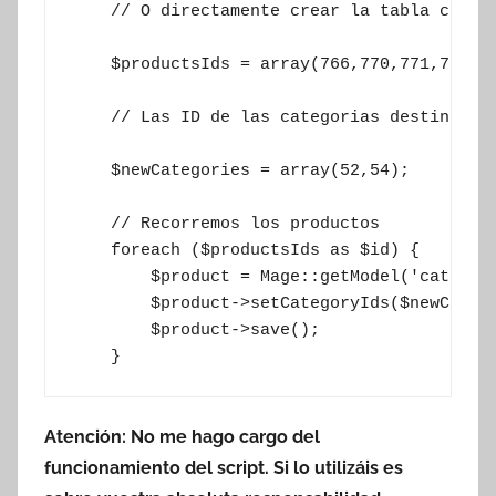
    // O directamente crear la tabla con lo
    $productsIds = array(766,770,771,772,77
    // Las ID de las categorias destino. La
    $newCategories = array(52,54);

    // Recorremos los productos

    foreach ($productsIds as $id) {

	$product = Mage::getModel('catalog/product')->load($id);

	$product->setCategoryIds($newCategories);

	$product->save();

Atención: No me hago cargo del
funcionamiento del script. Si lo utilizáis es