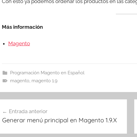
Con esto ya podemos ordenar los productos en las cate
Más información
Magento
Programación Magento en Español
magento
,
magento 1.9
avegación
Entrada anterior
e
Generar menú principal en Magento 1.9.X
ntradas