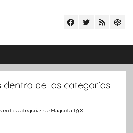
Facebook
Twitter
RSS
Codepe
dentro de las categorías
 en las categorías de Magento 1.9.X.