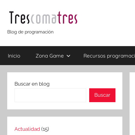
Saltar
al
contenido
Trescomatres
Blog de programación
Inicio
Zona Game
Recursos programac
Buscar en blog
Buscar
Actualidad
(15)