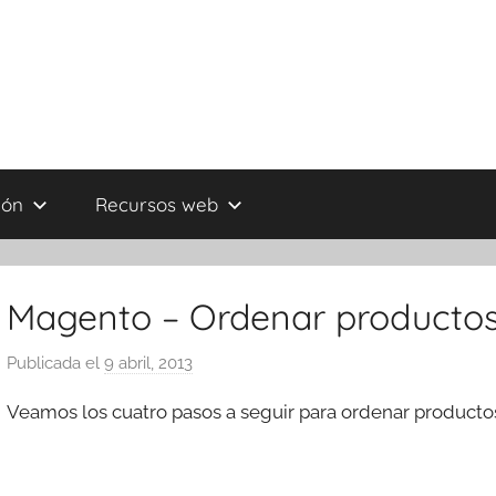
ión
Recursos web
Magento – Ordenar productos 
Publicada el
9 abril, 2013
p
o
Veamos los cuatro pasos a seguir para ordenar productos
r
T
r