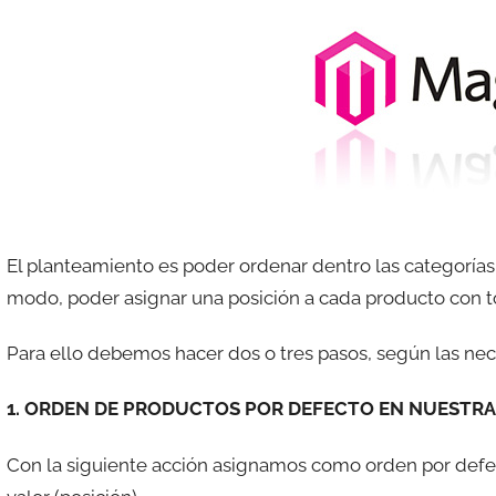
e
s
c
o
m
a
t
r
e
El planteamiento es poder ordenar dentro las categorías 
s
modo, poder asignar una posición a cada producto con to
Para ello debemos hacer dos o tres pasos, según las ne
1. ORDEN DE PRODUCTOS POR DEFECTO EN NUESTRA
Con la siguiente acción asignamos como orden por defec