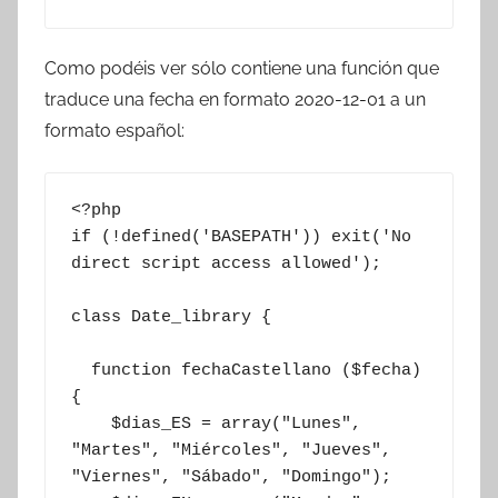
Como podéis ver sólo contiene una función que
traduce una fecha en formato 2020-12-01 a un
formato español:
<?php

if (!defined('BASEPATH')) exit('No 
direct script access allowed');

class Date_library {

  function fechaCastellano ($fecha) 
{

    $dias_ES = array("Lunes", 
"Martes", "Miércoles", "Jueves", 
"Viernes", "Sábado", "Domingo");
