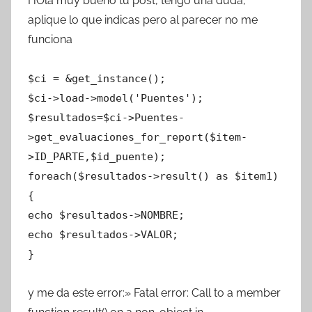
HOla muy bueno tu post, tengo una duda,
aplique lo que indicas pero al parecer no me
funciona
$ci = &get_instance();
$ci->load->model('Puentes');
$resultados=$ci->Puentes-
>get_evaluaciones_for_report($item-
>ID_PARTE,$id_puente);
foreach($resultados->result() as $item1)
{
echo $resultados->NOMBRE;
echo $resultados->VALOR;
}
y me da este error:» Fatal error: Call to a member