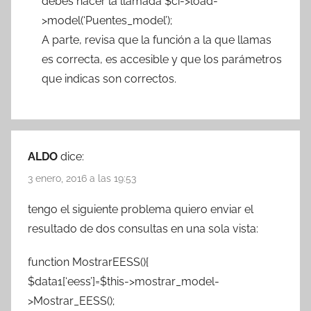
debes hacer la llamada $ci->load-
>model(‘Puentes_model’);
A parte, revisa que la función a la que llamas
es correcta, es accesible y que los parámetros
que indicas son correctos.
ALDO
dice:
3 enero, 2016 a las 19:53
tengo el siguiente problema quiero enviar el
resultado de dos consultas en una sola vista:
function MostrarEESS(){
$data1[‘eess’]=$this->mostrar_model-
>Mostrar_EESS();