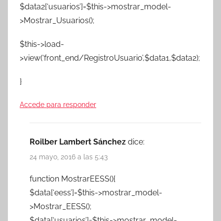
$data2[‘usuarios’]=$this->mostrar_model-
>Mostrar_Usuarios();
$this->load-
>view(‘front_end/RegistroUsuario’,$data1,$data2);
}
Accede para responder
Roilber Lambert Sánchez
dice:
24 mayo, 2016 a las 5:43
function MostrarEESS(){
$data[‘eess’]=$this->mostrar_model-
>Mostrar_EESS();
$data[‘usuarios’]=$this->mostrar_model-