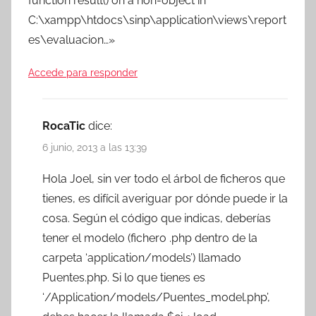
function result() on a non-object in
C:\xampp\htdocs\sinp\application\views\report
es\evaluacion…»
Accede para responder
RocaTic
dice:
6 junio, 2013 a las 13:39
Hola Joel, sin ver todo el árbol de ficheros que
tienes, es difícil averiguar por dónde puede ir la
cosa. Según el código que indicas, deberías
tener el modelo (fichero .php dentro de la
carpeta ‘application/models’) llamado
Puentes.php. Si lo que tienes es
‘/Application/models/Puentes_model.php’,