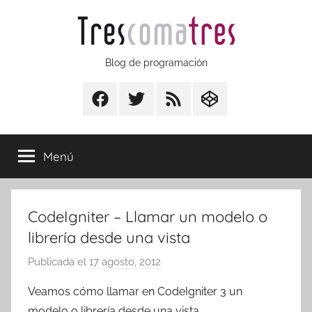
Saltar
al
contenido
Trescomatres
Blog de programación
Facebook
Twitter
RSS
CodepenIO
Menú
CodeIgniter – Llamar un modelo o
librería desde una vista
Publicada el
17 agosto, 2012
p
o
Veamos cómo llamar en CodeIgniter 3 un
r
modelo o librería desde una vista.