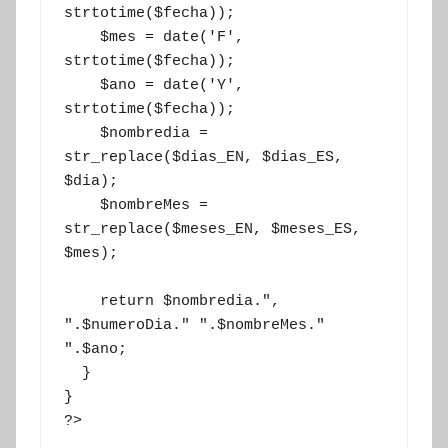
strtotime($fecha));

    $mes = date('F', 
strtotime($fecha));

    $ano = date('Y', 
strtotime($fecha));

    $nombredia = 
str_replace($dias_EN, $dias_ES, 
$dia);

    $nombreMes = 
str_replace($meses_EN, $meses_ES, 
$mes);

    return $nombredia.", 
".$numeroDia." ".$nombreMes." 
".$ano;

  }

}

?>