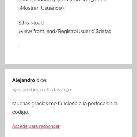
>Mostrar_Usuarios();
$this->load-
>view(‘front_end/RegistroUsuario’,$data);
}
Alejandro
dice:
19 diciembre, 2016 a las 21:30
Muchas gracias me funcionó a la perfeccion el
codigo.
Accede para responder