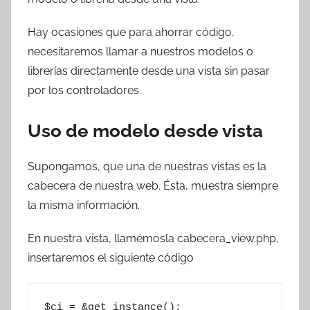
T
r
Hay ocasiones que para ahorrar código,
e
necesitaremos llamar a nuestros modelos o
s
librerías directamente desde una vista sin pasar
c
por los controladores.
o
m
Uso de modelo desde vista
a
t
Supongamos, que una de nuestras vistas es la
r
e
cabecera de nuestra web. Ésta, muestra siempre
s
la misma información.
En nuestra vista, llamémosla cabecera_view.php,
insertaremos el siguiente código
$ci = &get_instance();
