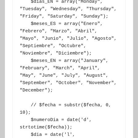
    $dias_EN = array("Monday", 
"Tuesday", "Wednesday", "Thursday", 
"Friday", "Saturday", "Sunday");

    $meses_ES = array("Enero", 
"Febrero", "Marzo", "Abril", 
"Mayo", "Junio", "Julio", "Agosto", 
"Septiembre", "Octubre", 
"Noviembre", "Diciembre");

    $meses_EN = array("January", 
"February", "March", "April", 
"May", "June", "July", "August", 
"September", "October", "November", 
"December");

    // $fecha = substr($fecha, 0, 
10);

    $numeroDia = date('d', 
strtotime($fecha));

    $dia = date('l', 