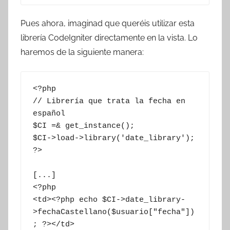
Pues ahora, imaginad que queréis utilizar esta
librería CodeIgniter directamente en la vista. Lo
haremos de la siguiente manera:
<?php

// Librería que trata la fecha en 
español

$CI =& get_instance();

$CI->load->library('date_library');

?>

[...]

<?php

<td><?php echo $CI->date_library-
>fechaCastellano($usuario["fecha"])
; ?></td>
