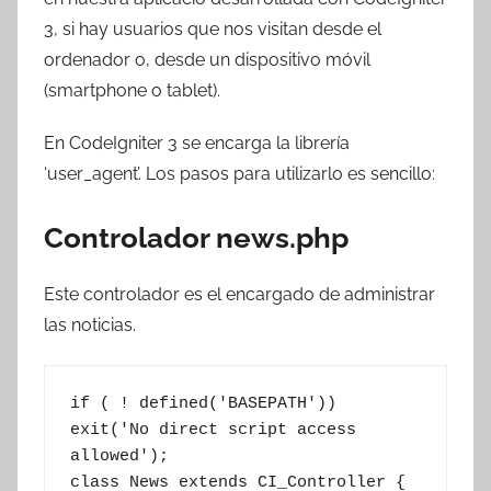
T
3, si hay usuarios que nos visitan desde el
r
ordenador o, desde un dispositivo móvil
e
(smartphone o tablet).
s
c
En CodeIgniter 3 se encarga la librería
o
‘user_agent’. Los pasos para utilizarlo es sencillo:
m
a
Controlador news.php
t
r
e
Este controlador es el encargado de administrar
s
las noticias.
if ( ! defined('BASEPATH')) 
exit('No direct script access 
allowed');

class News extends CI_Controller {
