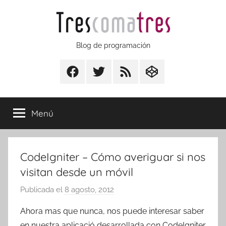
Saltar
al
contenido
Trescomatres
Blog de programación
Facebook
Twitter
RSS
CodepenIO
Menú
CodeIgniter – Cómo averiguar si nos
visitan desde un móvil
Publicada el
8 agosto, 2012
p
o
Ahora mas que nunca, nos puede interesar saber
r
en nuestra aplicació desarrollada con CodeIgniter