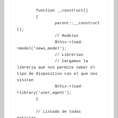
	function __construct()

	{

		parent::__construct
();

		// Modelos

		$this->load-
>model('news_model');

		// Librerias

		// Cargamos la 
librería que nos permite saber el 
tipo de dispositivo con el que nos 
visitan

		$this->load-
>library('user_agent');

	}

	// Listado de todas 