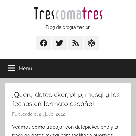
Saltar
al
contenido
Trescomatres
Blog de programación
Facebook
Twitter
RSS
CodepenIO
Menú
jQuery datepicker, php, mysql y las
fechas en formato español
Publicada el
25 julio, 2012
p
o
Veamos cómo trabajar con datepicker, php y la
r
base de datos mysql para facilitar a nuestros