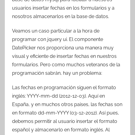
T
usuarios insertar fechas en los formularios y a
r
nosotros almacenarlos en la base de datos.
e
s
Veamos un caso particular a la hora de
c
programar con jquery ui. El componente
o
DatePicker nos proporciona una manera muy
m
visual y eficiente de insertar fechas en nuestros
a
formularios. Pero como muchos veteranos de la
t
r
programación sabrán, hay un problema:
e
Las fechas en programación siguen el formato
s
inglés: YYYY-mm-dd (2012-12-03). Aquí en
España, y en muchos otros paises, las fechas son
en formato dd-mm-YYYY (03-12-2012). Así pues,
debemos permitir al usuario insertar el formato
español y almacenarlo en formato inglés. Al