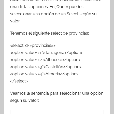
T
una de las opciones. En jQuery puedes
r
seleccionar una opción de un Select según su
e
valor:
s
c
Tenemos el siguiente select de provincias:
o
m
<select id=»provincias»>
a
<option value=»1″>Tarragona</option>
t
<option value=»2″>Albacete</option>
r
<option value=»3″>Castellón</option>
e
<option value=»4″>Almería</option>
s
</select>
Veamos la sentencia para seleccionar una opción
según su valor: