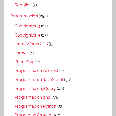
Robótica
(2)
Programación
(255)
CodeIgniter 3
(24)
CodeIgniter 4
(23)
FrameWorks CSS
(5)
Laravel
(1)
PhoneGap
(2)
Programación Android
(3)
Programación JavaScript
(30)
Programación jQuery
(46)
Programación php
(33)
Programación Python
(5)
Programación web
(100)