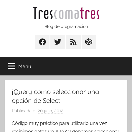
Saltar
al
contenido
Trescomatres
Blog de programación
Facebook
Twitter
RSS
CodepenIO
Menú
jQuery como seleccionar una
opción de Select
Publicada el
20 julio, 2012
p
o
Código muy práctico para utilizarlo una vez
r
recibimos datos vía AJAX y debemos seleccionar