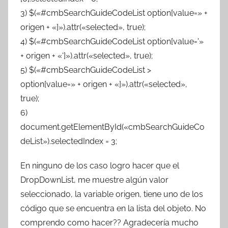
3) $(«#cmbSearchGuideCodeList option[value=» +
origen + «]»).attr(«selected», true);
4) $(«#cmbSearchGuideCodeList option[value='»
+ origen + «‘]»).attr(«selected», true);
5) $(«#cmbSearchGuideCodeList >
option[value=» + origen + «]»).attr(«selected»,
true);
6)
document.getElementById(«cmbSearchGuideCo
deList»).selectedIndex = 3;
En ninguno de los caso logro hacer que el
DropDownList, me muestre algún valor
seleccionado, la variable origen, tiene uno de los
código que se encuentra en la lista del objeto. No
comprendo como hacer?? Agradecería mucho