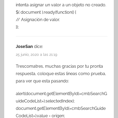
intenta asignar un valor a un objeto no creado.
$( document ).ready(function() {
// Asignación de valor.
});
JoseSan
dice:
25 junio, 2020 a las 21:19
Trescomatres, muchas gracias por tu pronta
respuesta, coloque estas lineas como prueba,
para ver que esta pasando:
alert(document.getElementById(«cmbSearchG
uideCodeList»).selectedIndex);
document.getElementById(«cmbSearchGuide
CodeList»).value = origen;