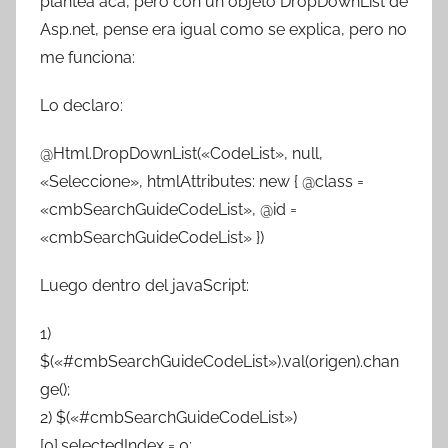
plantea acá, pero con un objeto DropDownList de
Asp.net, pense era igual como se explica, pero no
me funciona:
Lo declaro:
@Html.DropDownList(«CodeList», null,
«Seleccione», htmlAttributes: new { @class =
«cmbSearchGuideCodeList», @id =
«cmbSearchGuideCodeList» })
Luego dentro del javaScript:
1)
$(«#cmbSearchGuideCodeList»).val(origen).chan
ge();
2) $(«#cmbSearchGuideCodeList»)
[0].selectedIndex = 0;