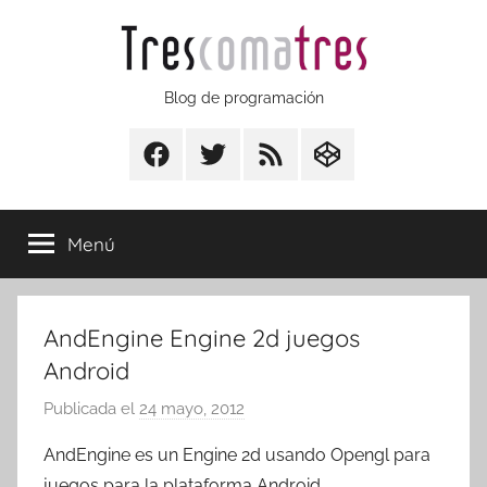
Saltar
al
contenido
Trescomatres
Blog de programación
Facebook
Twitter
RSS
CodepenIO
Menú
AndEngine Engine 2d juegos
Android
Publicada el
24 mayo, 2012
p
o
AndEngine es un Engine 2d usando Opengl para
r
juegos para la plataforma Android.