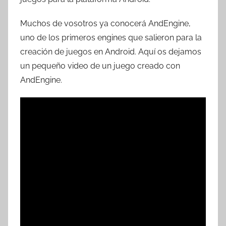
T
r
Muchos de vosotros ya conocerá AndEngine,
e
uno de los primeros engines que salieron para la
s
creación de juegos en Android. Aquí os dejamos
c
un pequeño video de un juego creado con
o
AndEngine.
m
a
t
r
e
s