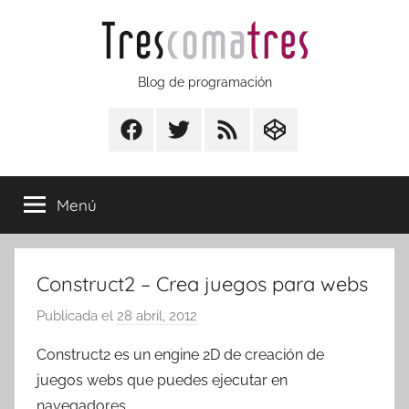
Saltar
al
contenido
Trescomatres
Blog de programación
Facebook
Twitter
RSS
CodepenIO
Menú
Construct2 – Crea juegos para webs
Publicada el
28 abril, 2012
p
o
Construct2 es un engine 2D de creación de
r
juegos webs que puedes ejecutar en
T
navegadores.