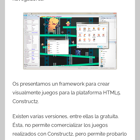
r
e
s
c
o
m
a
t
r
e
s
Os presentamos un framework para crear
visualmente juegos para la plataforma HTML5.
Construct2.
Existen varias versiones, entre ellas la gratuita.
Ésta, no permite comercializar los juegos
realizados con Construct2, pero permite probarlo