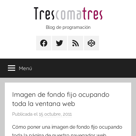
Saltar
al
contenido
Trescomatres
Blog de programación
Facebook
Twitter
RSS
CodepenIO
Menú
Imagen de fondo fijo ocupando
toda la ventana web
Publicada el
15 octubre, 2011
p
o
Cómo poner una imagen de fondo fijo ocupando
r
toda la página de nuestro navegador web.