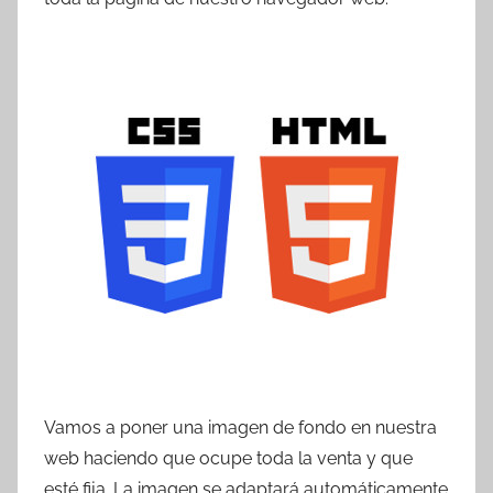
T
r
e
s
c
o
m
a
t
r
e
s
Vamos a poner una imagen de fondo en nuestra
web haciendo que ocupe toda la venta y que
esté fija. La imagen se adaptará automáticamente