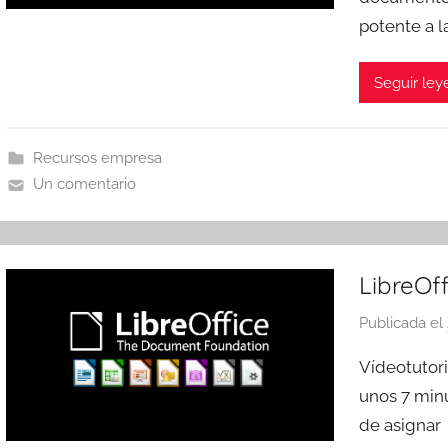
potente a l
Seguir le
Recursos empresa
Un comentario
LibreOff
Publicada el
Vídeotutori
unos 7 min
de asignar