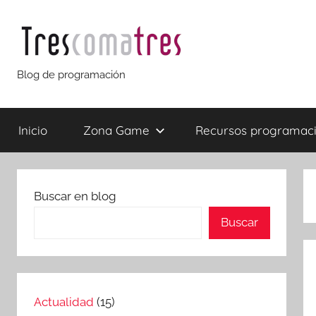
Saltar
al
contenido
Trescomatres
Blog de programación
Inicio
Zona Game
Recursos programac
Buscar en blog
Buscar
Actualidad
(15)