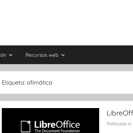
ión
Recursos web
Etiqueta:
ofimática
LibreOf
Publicada el