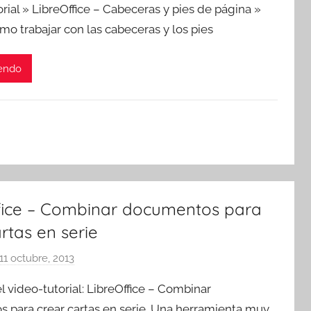
orial » LibreOffice – Cabeceras y pies de página »
r
o trabajar con las cabeceras y los pies
T
r
yendo
e
s
c
o
m
a
t
r
fice – Combinar documentos para
e
rtas en serie
s
11 octubre, 2013
p
o
 el video-tutorial: LibreOffice – Combinar
r
 para crear cartas en serie. Una herramienta muy