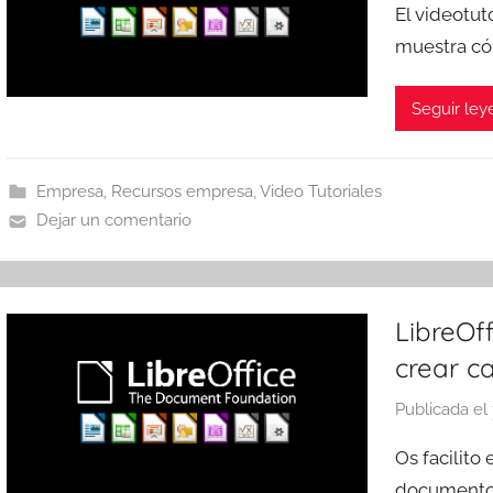
El videotut
muestra cóm
Seguir le
Empresa
,
Recursos empresa
,
Video Tutoriales
Dejar un comentario
LibreOf
crear ca
Publicada el
Os facilito
documentos