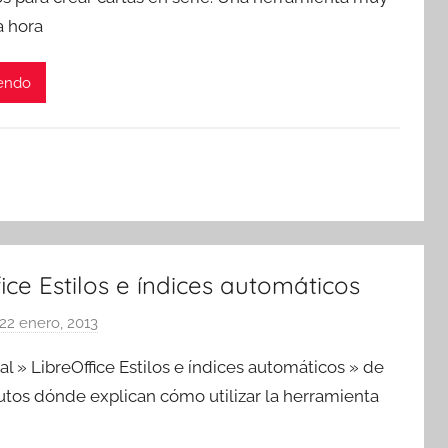
T
a hora
r
e
s
yendo
c
o
m
a
t
r
e
ice Estilos e índices automáticos
s
22 enero, 2013
p
o
al » LibreOffice Estilos e índices automáticos » de
r
utos dónde explican cómo utilizar la herramienta
T
r