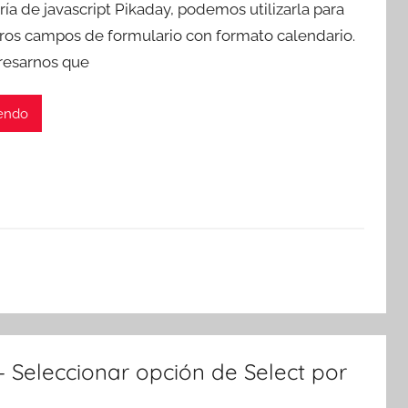
ería de javascript Pikaday, podemos utilizarla para
r
tros campos de formulario con formato calendario.
T
resarnos que
r
e
s
yendo
c
o
m
a
t
r
e
s
– Seleccionar opción de Select por