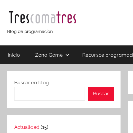
Saltar
al
contenido
Trescomatres
Blog de programación
Inicio
Zona Game
Recursos programac
Buscar en blog
Buscar
Actualidad
(15)