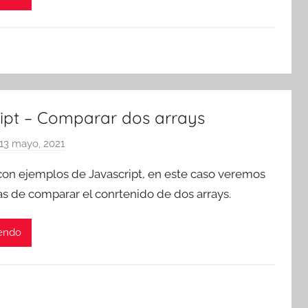
s
c
o
m
a
t
ipt – Comparar dos arrays
r
e
13 mayo, 2021
p
s
o
on ejemplos de Javascript, en este caso veremos
r
s de comparar el conrtenido de dos arrays.
T
r
yendo
e
s
c
o
m