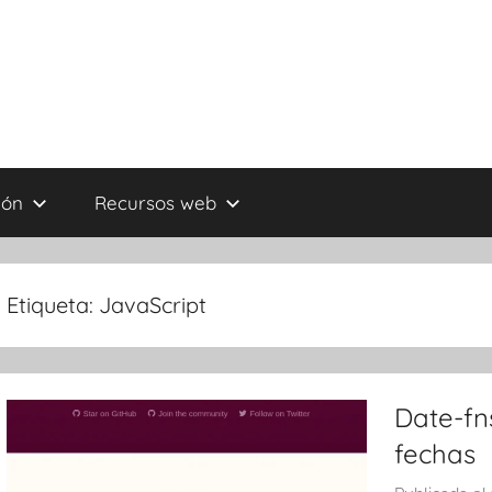
ión
Recursos web
Etiqueta:
JavaScript
Date-fn
fechas