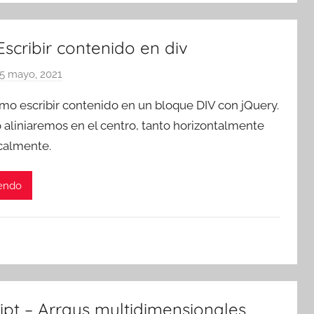
a
t
Escribir contenido en div
r
e
5 mayo, 2021
p
s
o
o escribir contenido en un bloque DIV con jQuery.
r
 aliniaremos en el centro, tanto horizontalmente
T
calmente.
r
e
s
yendo
c
o
m
a
t
r
ipt – Arrays multidimensionales
e