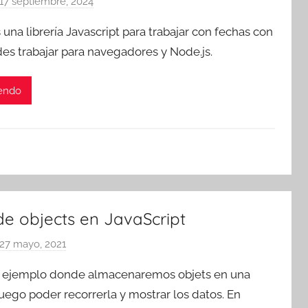
17 septiembre, 2024
p
o
 una librería Javascript para trabajar con fechas con
r
es trabajar para navegadores y Node.js.
T
r
yendo
e
s
c
o
m
a
t
de objects en JavaScript
r
e
27 mayo, 2021
p
s
o
 ejemplo donde almacenaremos objets en una
r
luego poder recorrerla y mostrar los datos. En
T