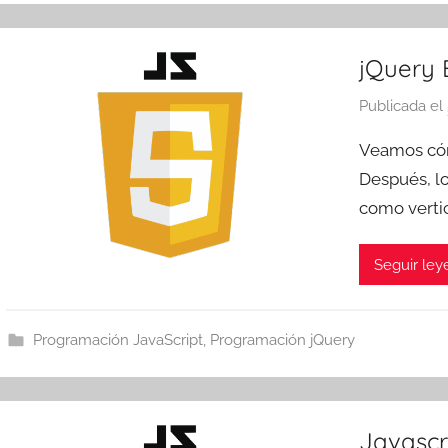
jQuery 
Publicada el
Veamos cóm
Después, lo
como verti
Seguir le
Programación JavaScript
,
Programación jQuery
Javascr