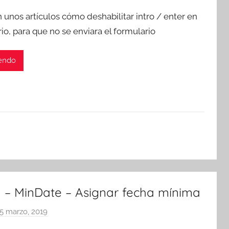
o
 unos artículos cómo deshabilitar intro / enter en
r
io, para que no se enviara el formulario
T
r
yendo
e
s
c
o
m
a
t
r
e
s
 – MinDate – Asignar fecha mínima
5 marzo, 2019
p
o