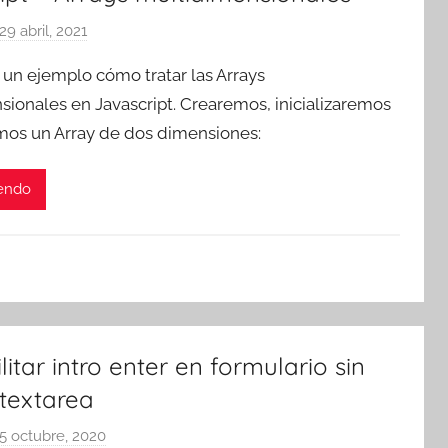
s
29 abril, 2021
p
o
un ejemplo cómo tratar las Arrays
r
ionales en Javascript. Crearemos, inicializaremos
T
emos un Array de dos dimensiones:
r
e
s
yendo
c
o
m
a
t
r
itar intro enter en formulario sin
e
 textarea
s
5 octubre, 2020
p