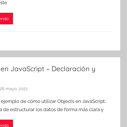
este
r
e
s
yendo
c
o
m
a
t
r
 en JavaScript – Declaración y
e
s
26 mayo, 2021
p
o
ejemplo de cómo utilizar Objects en JavaScript.
r
 de estructurar los datos de forma más clara y
T
r
yendo
e