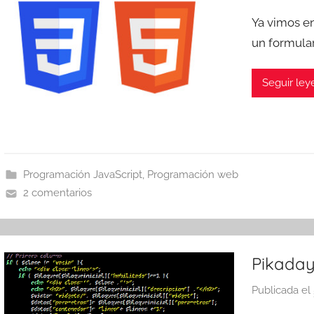
Ya vimos en
un formular
Seguir le
Programación JavaScript
,
Programación web
2 comentarios
Pikaday
Publicada el