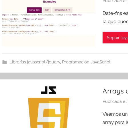
Publicada el
Date-fns es
la que pued
Seguir le
Librerías javascript/jquery
,
Programación JavaScript
Arrays 
Publicada el
Veamos un
array para 