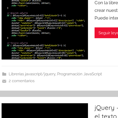
Con la libr
crear nues
Puede inte
Seguir le
Librerías javascript/jquery
,
Programación JavaScript
2 comentarios
jQuery 
el texto