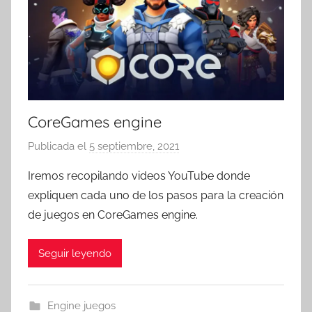
CoreGames engine
Publicada el
5 septiembre, 2021
p
o
Iremos recopilando videos YouTube donde
r
expliquen cada uno de los pasos para la creación
T
de juegos en CoreGames engine.
r
e
Seguir leyendo
s
c
o
Engine juegos
m