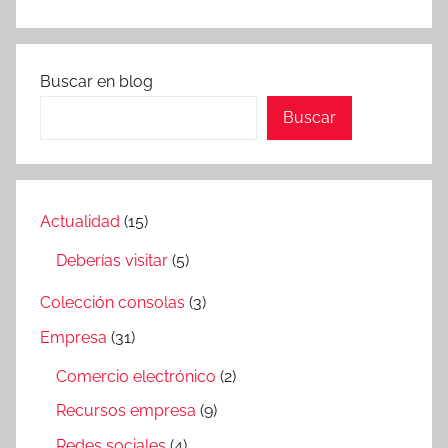
a
t
r
Buscar en blog
e
Buscar
s
Actualidad
(15)
Deberías visitar
(5)
Colección consolas
(3)
Empresa
(31)
Comercio electrónico
(2)
Recursos empresa
(9)
Redes sociales
(4)