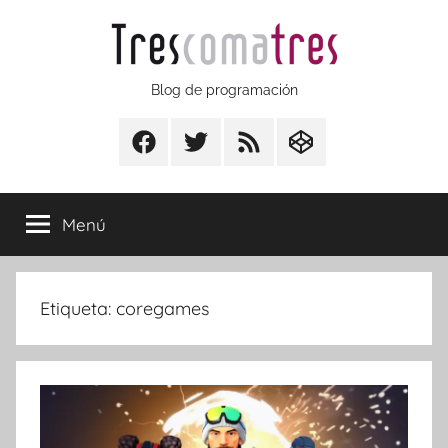
Saltar
al
contenido
Trescomatres
Blog de programación
Facebook
Twitter
RSS
CodepenIO
Menú
Etiqueta:
coregames