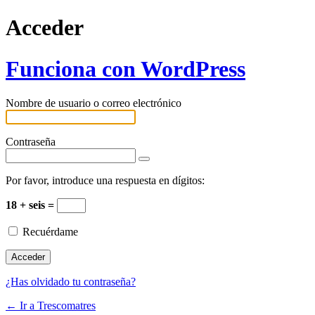
Acceder
Funciona con WordPress
Nombre de usuario o correo electrónico
Contraseña
Por favor, introduce una respuesta en dígitos:
18 + seis =
Recuérdame
¿Has olvidado tu contraseña?
← Ir a Trescomatres